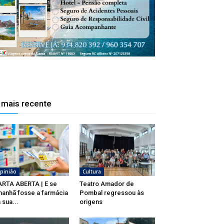
 mais recente
pinião
Cultura
RTA ABERTA | E se
Teatro Amador de
anhã fosse a farmácia
Pombal regressou às
 sua...
origens