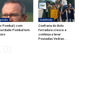
pinião
Indefinido
r Pombal | com
Confraria do Bolo
berdade Pombal tem
Ferradura cresce e
turo
continua a levar
Pousadas Vedras...