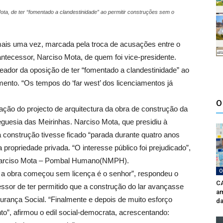
a, de ter “fomentado a clandestinidade” ao permitir construções sem o
 mais uma vez, marcada pela troca de acusações entre o
ntecessor, Narciso Mota, de quem foi vice-presidente.
eador da oposição de ter “fomentado a clandestinidade” ao
mento. “Os tempos do ‘far west’ dos licenciamentos já
O
ão do projecto de arquitectura da obra de construção da
freguesia das Meirinhas. Narciso Mota, que presidiu à
 construção tivesse ficado “parada durante quatro anos
propriedade privada. “O interesse público foi prejudicado”,
 Narciso Mota – Pombal Humano(NMPH).
O
a obra começou sem licença é o senhor”, respondeu o
CA
ssor de ter permitido que a construção do lar avançasse
am
urança Social. “Finalmente e depois de muito esforço
da
o”, afirmou o edil social-democrata, acrescentando: