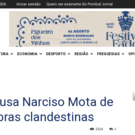
2026
Iniciar sessão
Quero ser assinante do Pombal Jornal
TURA
ECONOMIA
DESPORTO
REGIÃO
FREGUESIAS
OP
usa Narciso Mota de
bras clandestinas
2324
0