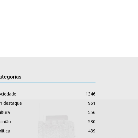
ategorias
ociedade
1346
m destaque
961
ltura
556
pinião
530
litica
439