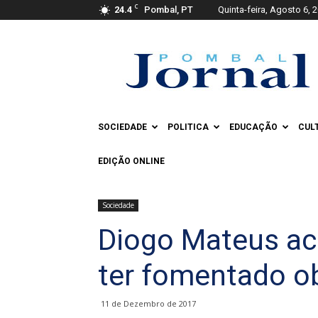
C
24.4
Pombal, PT
Quinta-feira, Agosto 6, 
Pombal
Jornal
SOCIEDADE
POLITICA
EDUCAÇÃO
CUL
EDIÇÃO ONLINE
Sociedade
Diogo Mateus ac
ter fomentado o
11 de Dezembro de 2017