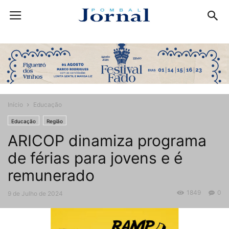
Início
Educação
Educação
Região
ARICOP dinamiza programa
de férias para jovens e é
remunerado
1849
0
9 de Julho de 2024