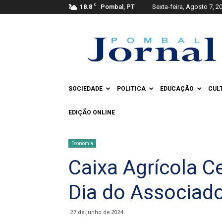
C
18.8
Pombal, PT
Sexta-feira, Agosto 7, 2
Pombal
Jornal
SOCIEDADE
POLITICA
EDUCAÇÃO
CUL
EDIÇÃO ONLINE
Economia
Caixa Agrícola Ce
Dia do Associad
27 de Junho de 2024