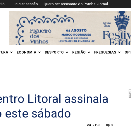
026
Iniciar sessão
Quero ser assinante do Pombal Jornal
TURA
ECONOMIA
DESPORTO
REGIÃO
FREGUESIAS
OP
ntro Litoral assinala
o este sábado
2158
0