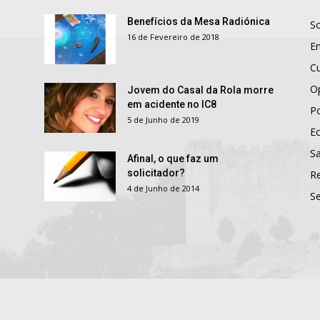
Benefícios da Mesa Radiónica
S
16 de Fevereiro de 2018
E
Cu
O
Jovem do Casal da Rola morre
em acidente no IC8
Po
5 de Junho de 2019
E
S
Afinal, o que faz um
solicitador?
R
4 de Junho de 2014
S