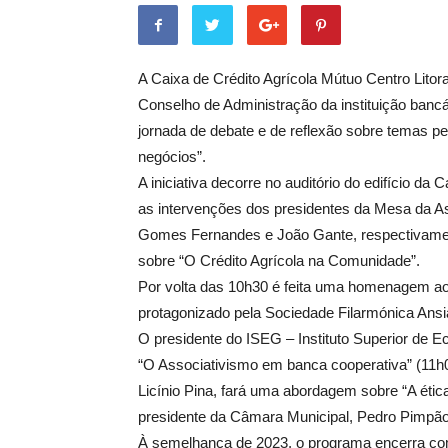
A Caixa de Crédito Agrícola Mútuo Centro Litor
Conselho de Administração da instituição bancá
jornada de debate e de reflexão sobre temas pe
negócios”.
A iniciativa decorre no auditório do edifício da
as intervenções dos presidentes da Mesa da A
Gomes Fernandes e João Gante, respectivamen
sobre “O Crédito Agrícola na Comunidade”.
Por volta das 10h30 é feita uma homenagem a
protagonizado pela Sociedade Filarmónica Ans
O presidente do ISEG – Instituto Superior de 
“O Associativismo em banca cooperativa” (11h0
Licínio Pina, fará uma abordagem sobre “A étic
presidente da Câmara Municipal, Pedro Pimpão
À semelhança de 2023, o programa encerra co