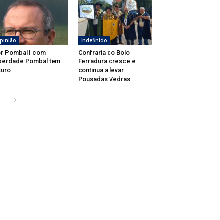
pinião
Indefinido
r Pombal | com
Confraria do Bolo
berdade Pombal tem
Ferradura cresce e
turo
continua a levar
Pousadas Vedras...