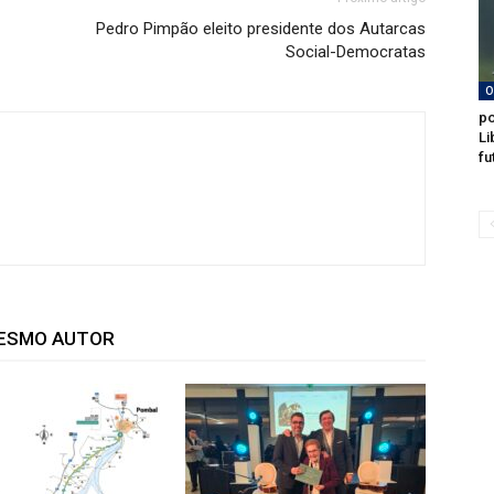
Pedro Pimpão eleito presidente dos Autarcas
Social-Democratas
O
po
Li
fu
MESMO AUTOR