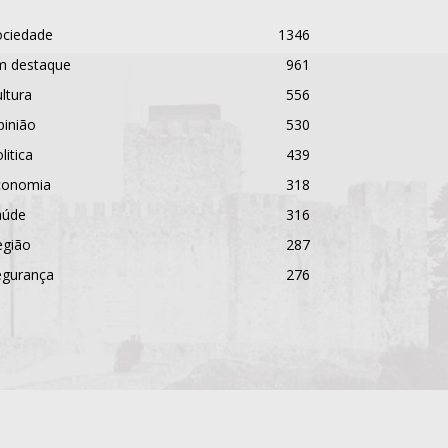
ociedade
1346
m destaque
961
ltura
556
pinião
530
litica
439
conomia
318
aúde
316
egião
287
egurança
276