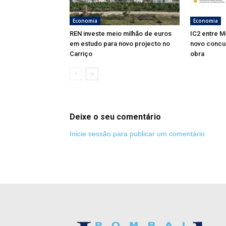
Economia
Economia
REN investe meio milhão de euros
IC2 entre M
em estudo para novo projecto no
novo concu
Carriço
obra
Deixe o seu comentário
Inicie sessão para publicar um comentário