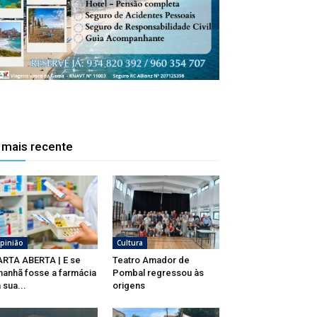
 mais recente
pinião
Cultura
RTA ABERTA | E se
Teatro Amador de
anhã fosse a farmácia
Pombal regressou às
 sua...
origens