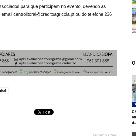
associados para que participem no evento, devendo as
email centrolitoral@creditoagricola.pt ou do telefone 236
O
bal
O
CA
am
da
Próximo artigo