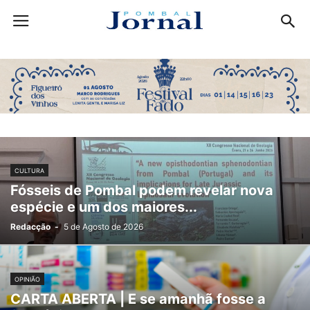
CULTURA
Fósseis de Pombal podem revelar nova
espécie e um dos maiores...
Redacção
-
5 de Agosto de 2026
OPINIÃO
CARTA ABERTA | E se amanhã fosse a