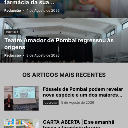
farmácia da sua...
Redacção
-
4 de Agosto de 2026
CULTURA
Teatro Amador de Pombal regressou às
origens
Redacção
-
3 de Agosto de 2026
OS ARTIGOS MAIS RECENTES
Fósseis de Pombal podem revelar
nova espécie e um dos maiores...
5 de Agosto de 2026
CULTURA
CARTA ABERTA | E se amanhã
fosse a farmácia da sua...