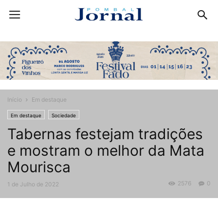
Início
Em destaque
Em destaque
Sociedade
Tabernas festejam tradições
e mostram o melhor da Mata
Mourisca
2576
0
1 de Julho de 2022