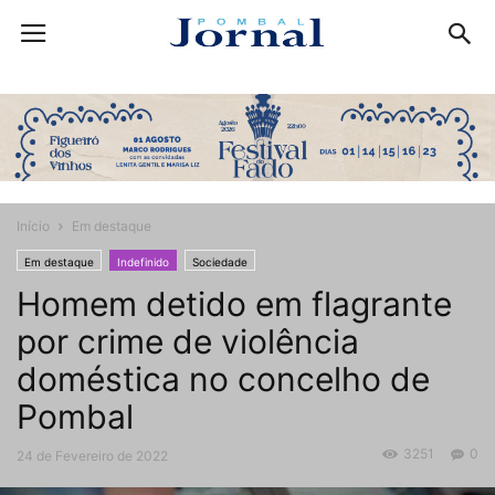
Início
Em destaque
Em destaque
Indefinido
Sociedade
Homem detido em flagrante
por crime de violência
doméstica no concelho de
Pombal
3251
0
24 de Fevereiro de 2022