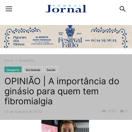
Início
Desporto
Desporto
Sociedade
Saúde
OPINIÃO | A importância do
ginásio para quem tem
fibromialgia
2135
0
13 de Outubro de 2022