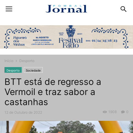
Início
Desporto
Desporto
Sociedade
BTT está de regresso a
Vermoil e traz sabor a
castanhas
1908
0
12 de Outubro de 2022