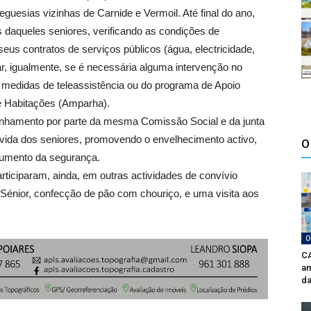
guesias vizinhas de Carnide e Vermoil. Até final do ano,
s daqueles seniores, verificando as condições de
eus contratos de serviços públicos (água, electricidade,
liar, igualmente, se é necessária alguma intervenção no
e medidas de teleassistência ou do programa de Apoio
e Habitações (Amparha).
anhamento por parte da mesma Comissão Social e da junta
 vida dos seniores, promovendo o envelhecimento activo,
O
 aumento da segurança.
rticiparam, ainda, em outras actividades de convívio
 Sénior, confecção de pão com chouriço, e uma visita aos
O
CA
am
da