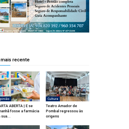
 mais recente
pinião
Cultura
RTA ABERTA | E se
Teatro Amador de
anhã fosse a farmácia
Pombal regressou às
 sua...
origens