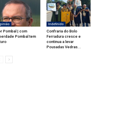
pinião
Indefinido
r Pombal | com
Confraria do Bolo
berdade Pombal tem
Ferradura cresce e
turo
continua a levar
Pousadas Vedras...