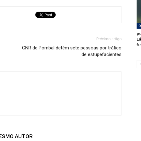
O
po
Próximo artigo
Li
fu
GNR de Pombal detém sete pessoas por tráfico
de estupefacientes
MESMO AUTOR