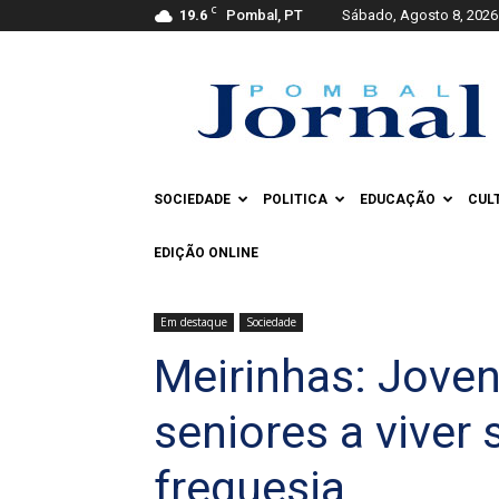
C
19.6
Pombal, PT
Sábado, Agosto 8, 2026
Pombal
Jornal
SOCIEDADE
POLITICA
EDUCAÇÃO
CUL
EDIÇÃO ONLINE
Em destaque
Sociedade
Meirinhas: Joven
seniores a viver
freguesia