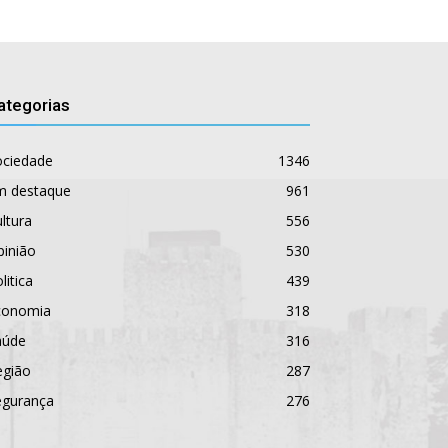
ategorias
ociedade
1346
m destaque
961
ltura
556
pinião
530
litica
439
conomia
318
aúde
316
egião
287
egurança
276