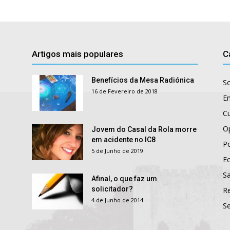
Artigos mais populares
C
Benefícios da Mesa Radiónica
S
16 de Fevereiro de 2018
E
Cu
O
Jovem do Casal da Rola morre
em acidente no IC8
Po
5 de Junho de 2019
E
S
Afinal, o que faz um
solicitador?
R
4 de Junho de 2014
S