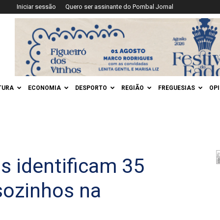
Iniciar sessão
Quero ser assinante do Pombal Jornal
TURA
ECONOMIA
DESPORTO
REGIÃO
FREGUESIAS
OP
s identificam 35
 sozinhos na