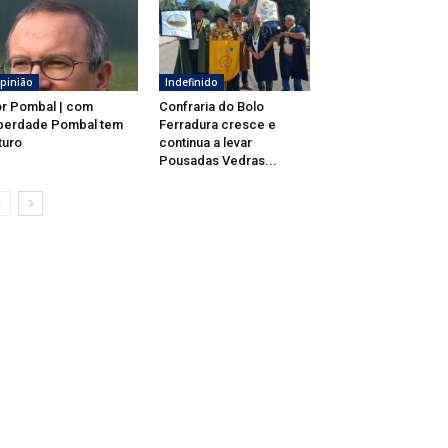
pinião
Indefinido
r Pombal | com
Confraria do Bolo
berdade Pombal tem
Ferradura cresce e
turo
continua a levar
Pousadas Vedras...