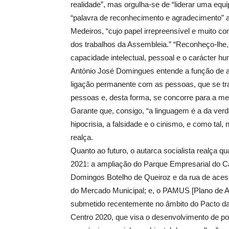
realidade”, mas orgulha-se de “liderar uma equ
“palavra de reconhecimento e agradecimento” a
Medeiros, “cujo papel irrepreensível e muito 
dos trabalhos da Assembleia.” “Reconheço-lhe, 
capacidade intelectual, pessoal e o carácter hum
António José Domingues entende a função de a
ligação permanente com as pessoas, que se tr
pessoas e, desta forma, se concorre para a me
Garante que, consigo, “a linguagem é a da verda
hipocrisia, a falsidade e o cinismo, e como ta
realça.
Quanto ao futuro, o autarca socialista realça qu
2021: a ampliação do Parque Empresarial do Cam
Domingos Botelho de Queiroz e da rua de aces
do Mercado Municipal; e, o PAMUS [Plano de A
submetido recentemente no âmbito do Pacto da
Centro 2020, que visa o desenvolvimento de pol