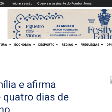
026
Iniciar sessão
Quero ser assinante do Pombal Jornal
TURA
ECONOMIA
DESPORTO
REGIÃO
FREGUESIAS
OP
ília e afirma
e quatro dias de
lho