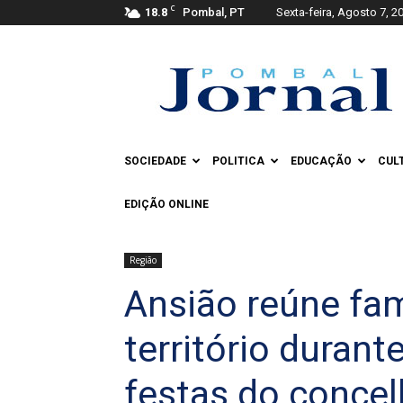
C
18.8
Pombal, PT
Sexta-feira, Agosto 7, 2
Pombal
Jornal
SOCIEDADE
POLITICA
EDUCAÇÃO
CUL
EDIÇÃO ONLINE
Região
Ansião reúne fam
território durant
festas do conce