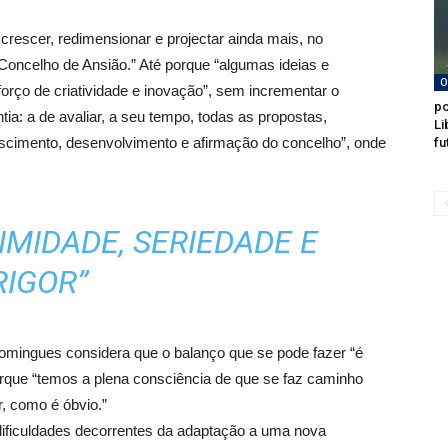
crescer, redimensionar e projectar ainda mais, no
 Concelho de Ansião.” Até porque “algumas ideias e
O
rço de criatividade e inovação”, sem incrementar o
po
ia: a de avaliar, a seu tempo, todas as propostas,
Li
escimento, desenvolvimento e afirmação do concelho”, onde
fu
IMIDADE, SERIEDADE E
RIGOR”
omingues considera que o balanço que se pode fazer “é
orque “temos a plena consciência de que se faz caminho
, como é óbvio.”
 dificuldades decorrentes da adaptação a uma nova