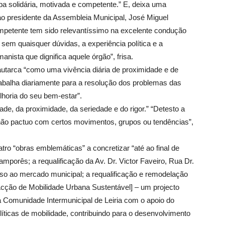
ipa solidária, motivada e competente.” E, deixa uma
o presidente da Assembleia Municipal, José Miguel
competente tem sido relevantíssimo na excelente condução
sem quaisquer dúvidas, a experiência política e a
anista que dignifica aquele órgão”, frisa.
utarca “como uma vivência diária de proximidade e de
abalha diariamente para a resolução dos problemas das
lhoria do seu bem-estar”.
de, da proximidade, da seriedade e do rigor.” “Detesto a
l, não pactuo com certos movimentos, grupos ou tendências”,
atro “obras emblemáticas” a concretizar “até ao final de
porês; a requalificação da Av. Dr. Victor Faveiro, Rua Dr.
so ao mercado municipal; a requalificação e remodelação
cção de Mobilidade Urbana Sustentável] – um projecto
 Comunidade Intermunicipal de Leiria com o apoio do
íticas de mobilidade, contribuindo para o desenvolvimento