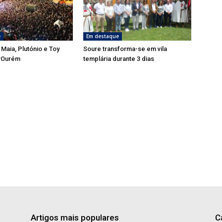
e
Em destaque
 Maia, Plutónio e Toy
Soure transforma-se em vila
rOurém
templária durante 3 dias
Artigos mais populares
C