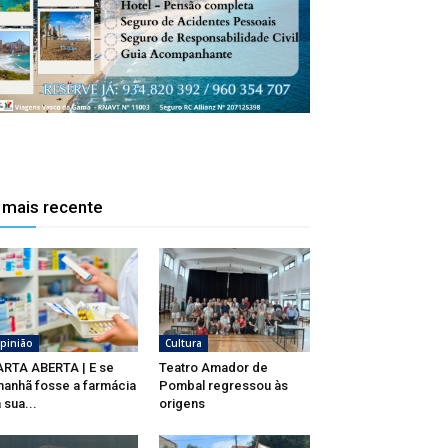
 mais recente
pinião
Cultura
RTA ABERTA | E se
Teatro Amador de
anhã fosse a farmácia
Pombal regressou às
 sua...
origens