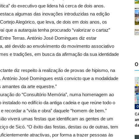
ítica” do executivo que lidera há cerca de dois anos.
destaca algumas das inovações introduzidas na edição
 Cortejo Alegórico, que leva, de dois em dois anos, os
í que a autarquia tenha procurado “valorizar o cartaz”
Entre Terras. António José Domingues diz estar
iva, até devido ao envolvimento do movimento associativo
mes e tradições, em busca da afirmação da sua identidade
O
ctante diz respeito à realização de provas de hipismo, na
a. António José Domingues está convicto que a modalidade
s amantes da arte equestre.”
inauguração do “Consultório Memória”, numa homenagem ao
nstalado no edifício da antiga cadeia e que reúne todo o
O
ar e recordar a “vida e obra” daquele “homem de bem.”
CA
ão viverá umas festas que identificam as gentes de um
am
da
ciço de Sicó. “O êxito das festas, destas ou de outras, tem
ficientemente atractivas, por forma a trazer pessoas às