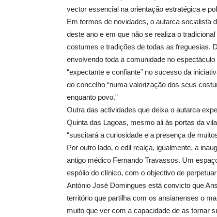
vector essencial na orientação estratégica e pol
Em termos de novidades, o autarca socialista 
deste ano e em que não se realiza o tradicional
costumes e tradições de todas as freguesias. Da
envolvendo toda a comunidade no espectáculo 
“expectante e confiante” no sucesso da iniciat
do concelho “numa valorização dos seus costu
enquanto povo.”
Outra das actividades que deixa o autarca expe
Quinta das Lagoas, mesmo ali às portas da vil
“suscitará a curiosidade e a presença de muito
Por outro lado, o edil realça, igualmente, a 
antigo médico Fernando Travassos. Um espaço i
espólio do clínico, com o objectivo de perpetu
António José Domingues está convicto que Ansi
território que partilha com os ansianenses o ma
muito que ver com a capacidade de as tornar su