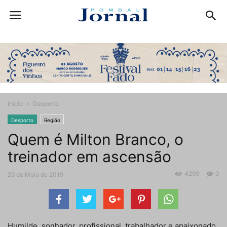
Início
Desporto
Desporto
Região
Quem é Milton Branco, o
treinador em ascensão
4299
0
29 de Maio de 2019
Humilde, sonhador, profissional, trabalhador e apaixonado