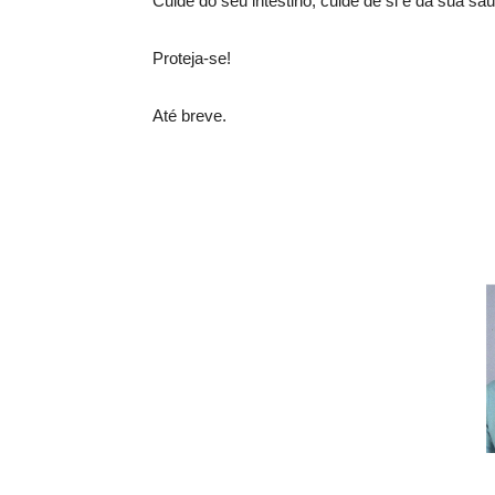
Cuide do seu intestino, cuide de si e da sua sa
Proteja-se!
Até breve.