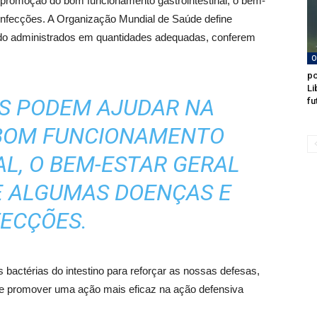
 promoção do bom funcionamento gastrointestinal, o bem-
 infecções. A Organização Mundial de Saúde define
ndo administrados em quantidades adequadas, conferem
O
po
Li
OS PODEM AJUDAR NA
fu
BOM FUNCIONAMENTO
L, O BEM-ESTAR GERAL
E ALGUMAS DOENÇAS E
FECÇÕES.
 bactérias do intestino para reforçar as nossas defesas,
 e promover uma ação mais eficaz na ação defensiva