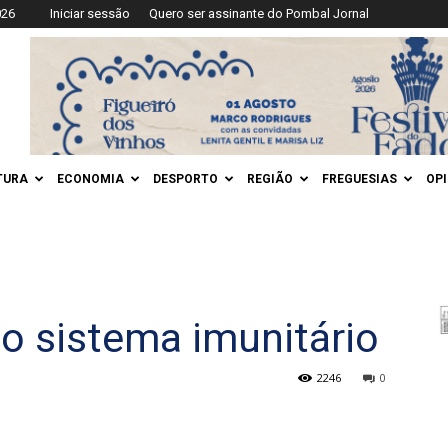
026
Iniciar sessão
Quero ser assinante do Pombal Jornal
TURA
ECONOMIA
DESPORTO
REGIÃO
FREGUESIAS
OP
 o sistema imunitário
2246
0