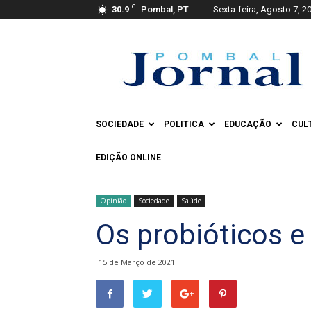
C
30.9
Pombal, PT
Sexta-feira, Agosto 7, 2
Pombal
Jornal
SOCIEDADE
POLITICA
EDUCAÇÃO
CUL
EDIÇÃO ONLINE
Opinião
Sociedade
Saúde
Os probióticos e
15 de Março de 2021