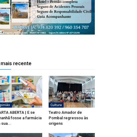
 mais recente
pinião
Cultura
RTA ABERTA | E se
Teatro Amador de
anhã fosse a farmácia
Pombal regressou às
 sua...
origens