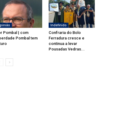
pinião
Indefinido
r Pombal | com
Confraria do Bolo
berdade Pombal tem
Ferradura cresce e
turo
continua a levar
Pousadas Vedras...