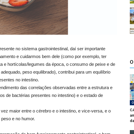
esente no sistema gastrointestinal, daí ser importante
namento e cuidarmos bem dele (como por exemplo, ter
O
ta e hortícolas/legumes da época, o consumo de peixe e de
 adequado, peso equilibrado), contribui para um equilíbrio
esentes no intestino.
tendimento das correlações observadas entre a estrutura e
os de bactérias presentes no intestino) e o estado de
O
CA
z maior entre o cérebro e o intestino, e vice-versa, e o
am
 peso e no humor.
da