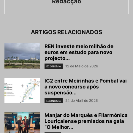
Redacção
ARTIGOS RELACIONADOS
REN investe meio milhão de
euros em estudo para novo
projecto...
12 de Maio de 2026
ECONOMIA
IC2 entre Meirinhas e Pombal vai
a novo concurso após
suspensão...
24 de Abril de 2026
ECONOMIA
Manjar do Marquês e Filarmónica
Louriçalense premiados na gala
“O Melhor...