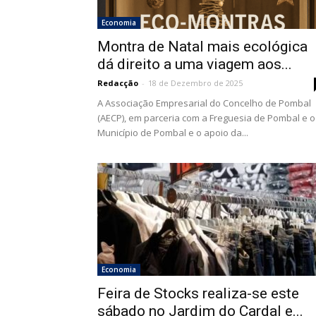
Economia
Montra de Natal mais ecológica
dá direito a uma viagem aos...
Redacção
-
18 de Dezembro de 2025
A Associação Empresarial do Concelho de Pombal
(AECP), em parceria com a Freguesia de Pombal e o
Município de Pombal e o apoio da...
Economia
Feira de Stocks realiza-se este
sábado no Jardim do Cardal e...