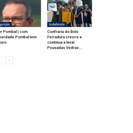
pinião
Indefinido
r Pombal | com
Confraria do Bolo
berdade Pombal tem
Ferradura cresce e
turo
continua a levar
Pousadas Vedras...