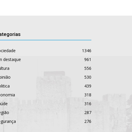
ategorias
ociedade
1346
m destaque
961
ltura
556
pinião
530
litica
439
conomia
318
aúde
316
egião
287
egurança
276