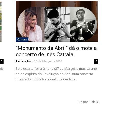
Cultura
“Monumento de Abril” dá o mote a
concerto de Inês Catraia...
Redacção
-
26 de Março de 2024
0
0
ois
Esta quarta-feira à noite (27 de Março), a música une-
se ao espírito da Revolução de Abril num concerto
integrado no Dia Nacional dos Centros...
Página 1 de 4