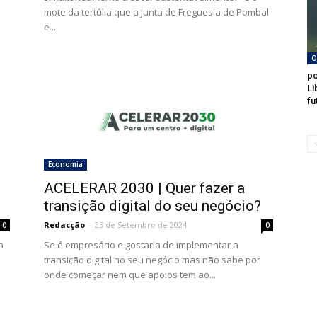
mote da tertúlia que a Junta de Freguesia de Pombal
e...
O
po
Li
fu
Economia
ACELERAR 2030 | Quer fazer a
transição digital do seu negócio?
Redacção
-
25 de Setembro de 2024
0
0
a
Se é empresário e gostaria de implementar a
transição digital no seu negócio mas não sabe por
onde começar nem que apoios tem ao...