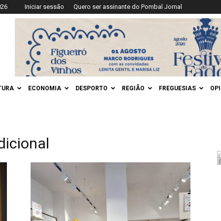
026
Iniciar sessão
Quero ser assinante do Pombal Jornal
TURA
ECONOMIA
DESPORTO
REGIÃO
FREGUESIAS
OP
dicional