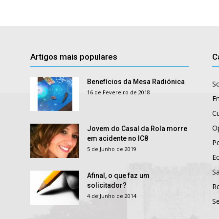
Artigos mais populares
C
Benefícios da Mesa Radiónica
S
16 de Fevereiro de 2018
E
Cu
O
Jovem do Casal da Rola morre
em acidente no IC8
Po
5 de Junho de 2019
E
S
Afinal, o que faz um
solicitador?
R
4 de Junho de 2014
S