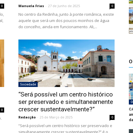
Manuela Frias
-
27 de Junho de 2025
0
0
do,
No centro da Redinha, junto à ponte românica, existe
l,
aquele que será um dos poucos moinhos de água
do concelho, ainda em funcionamento. Ali,...
O
Sociedade
“Será possível um centro histórico
ser preservado e simultaneamente
O
crescer sustentavelmente?”
CA
0
am
Redacção
-
25 de Março de 2025
0
.
da
e
“Será possível um centro histórico ser preservado e
simultaneamente crescer sustentavelmente?” é o