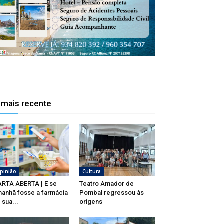
 mais recente
pinião
Cultura
RTA ABERTA | E se
Teatro Amador de
anhã fosse a farmácia
Pombal regressou às
 sua...
origens