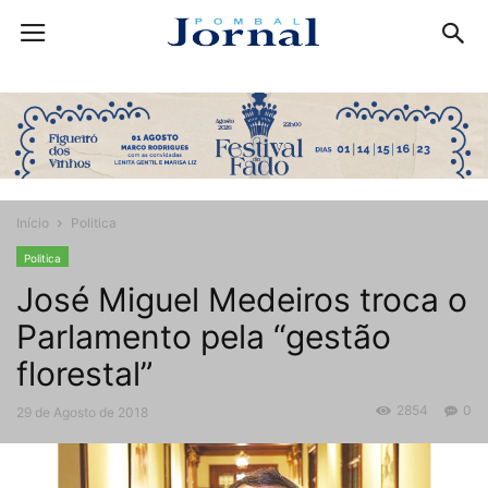
Início
Politica
Politica
José Miguel Medeiros troca o
Parlamento pela “gestão
florestal”
2854
0
29 de Agosto de 2018