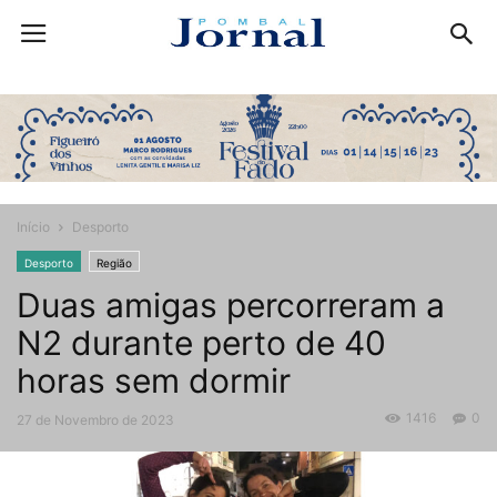
Início
Desporto
Desporto
Região
Duas amigas percorreram a
N2 durante perto de 40
horas sem dormir
1416
0
27 de Novembro de 2023