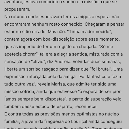
aventura, estava cumprido o sonho e a missão a que se
propuseram.
Na rotunda onde esperavam ter os amigos à espera, não
encontraram nenhum rosto conhecido. Chegaram a pensar
estar no sítio errado. Mas não. “Tinham adormecido”,
contam agora com boa-disposição sobre esse momento,
que as impediu de ter um registo da chegada. “Só me
apetecia chorar”, tal era a alegria sentida, misturada com a
sensação de “alívio”, diz Andreia. Volvidas duas semanas,
liberta um sorriso rasgado para dizer que “foi brutal”. Uma
expressão reforçada pela da amiga. “Foi fantástico e fazia
tudo outra vez”, revela Marisa, que admite ter sido uma
missão sofrida, ainda que estivesse “à espera de ser pior.
Íamos sempre bem-dispostas”, e parte da superação veio
também desse estado de espírito, reconhece.
E contra todas as previsões menos optimistas no núcleo
familiar, a jovem da freguesia do Louriçal ainda conseguiu
juntar-se ao aniversário da mãe, no dia 24. Terminados os