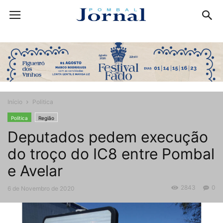
Início
Politica
Politica
Região
Deputados pedem execução
do troço do IC8 entre Pombal
e Avelar
2843
0
6 de Novembro de 2020