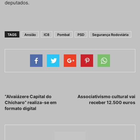
deputados.
TAGS
Ansião
IC8
Pombal
PSD
Segurança Rodoviária
Artigo anterior
Próximo artigo
“Alvaiázere Capital do
Associativismo cultural vai
Chícharo” realiza-se em
receber 12.500 euros
formato digital