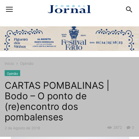
Início
Opinião
Opinião
CARTAS POMBALINAS |
Bodo – O ponto de
(re)encontro dos
pombalenses
2872
0
2 de Agosto de 2018