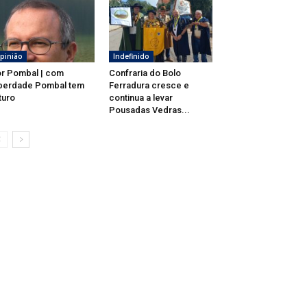
pinião
Indefinido
r Pombal | com
Confraria do Bolo
berdade Pombal tem
Ferradura cresce e
turo
continua a levar
Pousadas Vedras...