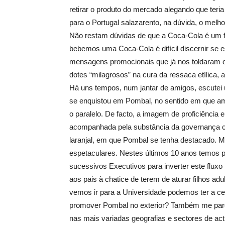
retirar o produto do mercado alegando que teri
para o Portugal salazarento, na dúvida, o melh
Não restam dúvidas de que a Coca-Cola é um 
bebemos uma Coca-Cola é difícil discernir se 
mensagens promocionais que já nos toldaram 
dotes “milagrosos” na cura da ressaca etílica,
Há uns tempos, num jantar de amigos, escutei
se enquistou em Pombal, no sentido em que a
o paralelo. De facto, a imagem de proficiênci
acompanhada pela substância da governança c
laranjal, em que Pombal se tenha destacado. 
espetaculares. Nestes últimos 10 anos temos 
sucessivos Executivos para inverter este fluxo
aos pais à chatice de terem de aturar filhos ad
vemos ir para a Universidade podemos ter a c
promover Pombal no exterior? Também me pare
nas mais variadas geografias e sectores de ac