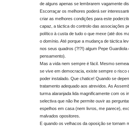
de alguns apenas se lembrarem vagamente diss
Escorraçar os melhores poderá ser interessant
criar as melhores condições para este poderzi
capaz, a táctica do controlo das associações pe
político à custa de tudo o que mexe (até dos m
o domínio. Até porque a mudança de táctica lev
nos seus quadros (?!?!) algum Pepe Guardiola
pensamento).
Mas a vida nem sempre é fácil. Mesmo semean
se vive em democracia, existe sempre o risco
poder instalado. Que chatice! Quando se depen
tratamento adequado aos atrevidos. As Assembl
turma alaranjada lida magnificamente com os i
selectiva que não lhe permite ouvir as pergun
espelhos em casa (nem livros, me parece), exo
malvados opositores.
E quando os velhacos da oposição se tornam mu