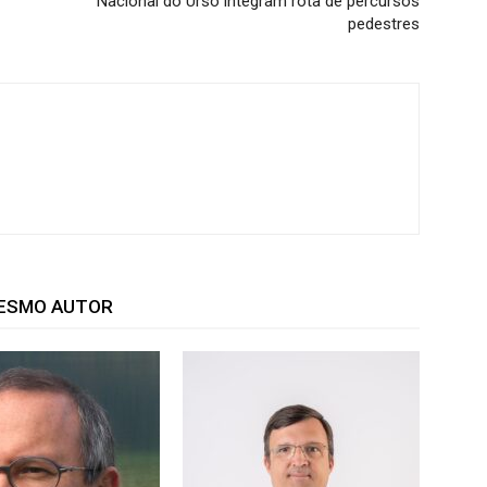
Nacional do Urso integram rota de percursos
pedestres
MESMO AUTOR