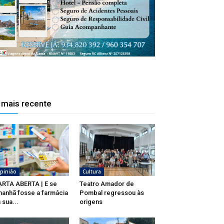
 mais recente
pinião
Cultura
RTA ABERTA | E se
Teatro Amador de
anhã fosse a farmácia
Pombal regressou às
 sua...
origens