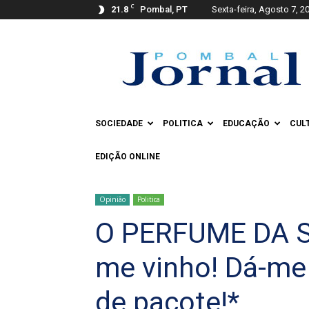
C
21.8
Pombal, PT
Sexta-feira, Agosto 7, 2
Pombal
Jornal
SOCIEDADE
POLITICA
EDUCAÇÃO
CUL
EDIÇÃO ONLINE
Opinião
Politica
O PERFUME DA S
me vinho! Dá-me
de pacote!*