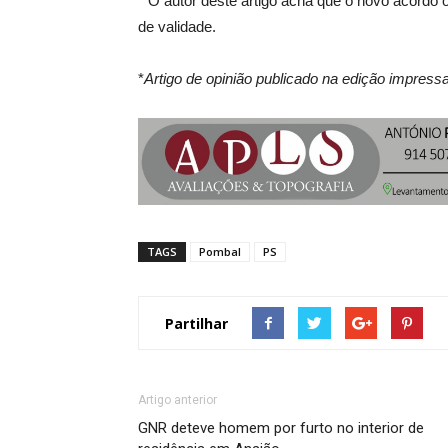
* O autor deste artigo acha que o novo acordo o
de validade.
*
Artigo de opinião publicado na edição impress
TAGS
Pombal
PS
Partilhar
Artigo anterior
GNR deteve homem por furto no interior de