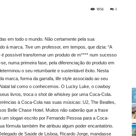
1856
0
das em todo o mundo. Não certamente pela sua
do à marca. Tive um professor, em tempos, que dizia: “A
é possível transformar um produto de m**** num sucesso
se, numa primeira fase, pela diferenciação do produto em
determinou o seu retumbante e sustentável êxito. Nesta
da marca, forma da garrafa, life style associado ao seu
i Natal tal como o conhecemos. O Lucky Luke, o cowboy
seus livros, troca o shot de whiskey por uma Coca-Cola.
ferências à Coca-Cola nas suas músicas: U2, The Beatles,
sos Belle Chase Hotel. Muitos não saberão que a frase
foi um slogan escrito por Fernando Pessoa para a Coca-
ua fórmula também lhe atribuiu algum poder encantatório.
o Delegado de Saúde de Lisboa, Ricardo Jorge, mandasse