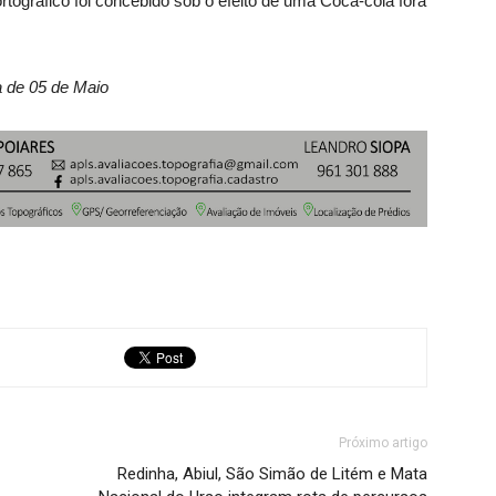
rtográfico foi concebido sob o efeito de uma Coca-cola fora
a de 05 de Maio
Próximo artigo
Redinha, Abiul, São Simão de Litém e Mata