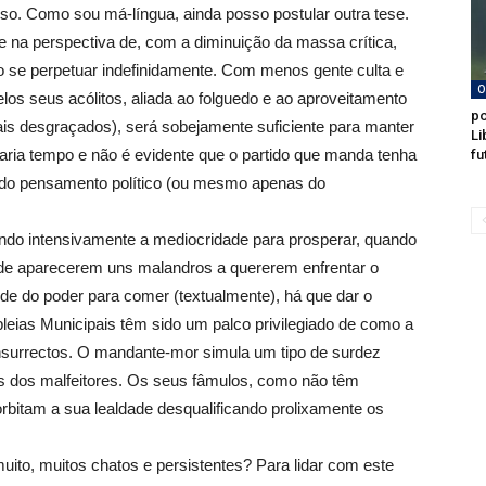
o. Como sou má-língua, ainda posso postular outra tese.
e na perspectiva de, com a diminuição da massa crítica,
to se perpetuar indefinidamente. Com menos gente culta e
O
los seus acólitos, aliada ao folguedo e ao aproveitamento
po
ais desgraçados), será sobejamente suficiente para manter
Li
aria tempo e não é evidente que o partido que manda tenha
fu
 do pensamento político (ou mesmo apenas do
do intensivamente a mediocridade para prosperar, quando
 de aparecerem uns malandros a quererem enfrentar o
de do poder para comer (textualmente), há que dar o
eias Municipais têm sido um palco privilegiado de como a
nsurrectos. O mandante-mor simula um tipo de surdez
tas dos malfeitores. Os seus fâmulos, como não têm
rbitam a sua lealdade desqualificando prolixamente os
ito, muitos chatos e persistentes? Para lidar com este