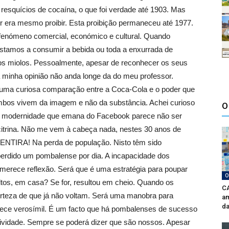
a resquícios de cocaína, o que foi verdade até 1903. Mas
or era mesmo proibir. Esta proibição permaneceu até 1977.
fenómeno comercial, económico e cultural. Quando
estamos a consumir a bebida ou toda a enxurrada de
os miolos. Pessoalmente, apesar de reconhecer os seus
 a minha opinião não anda longe da do meu professor.
 uma curiosa comparação entre a Coca-Cola e o poder que
mbos vivem da imagem e não da substância. Achei curioso
O
a e modernidade que emana do Facebook parece não ser
itrina. Não me vem à cabeça nada, nestes 30 anos de
MENTIRA! Na perda de população. Nisto têm sido
perdido um pombalense por dia. A incapacidade dos
 merece reflexão. Será que é uma estratégia para poupar
O
ultos, em casa? Se for, resultou em cheio. Quando os
CA
erteza de que já não voltam. Será uma manobra para
am
da
ce verosímil. É um facto que há pombalenses de sucesso
tividade. Sempre se poderá dizer que são nossos. Apesar