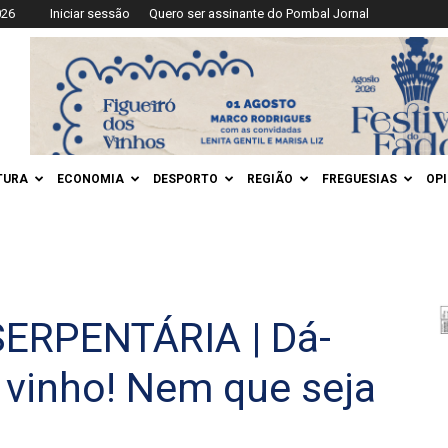
026
Iniciar sessão
Quero ser assinante do Pombal Jornal
TURA
ECONOMIA
DESPORTO
REGIÃO
FREGUESIAS
OP
ERPENTÁRIA | Dá-
 vinho! Nem que seja