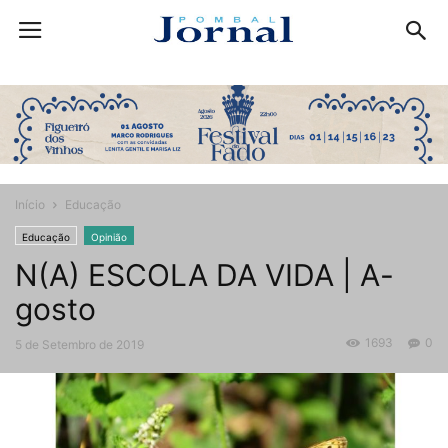
Início
Educação
Educação
Opinião
N(A) ESCOLA DA VIDA | A-
gosto
1693
0
5 de Setembro de 2019