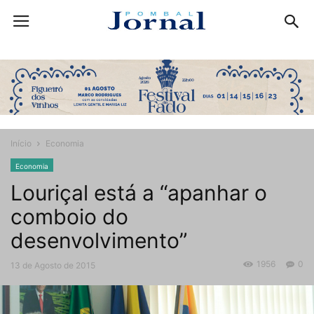
Início
Economia
Economia
Louriçal está a “apanhar o
comboio do
desenvolvimento”
1956
0
13 de Agosto de 2015