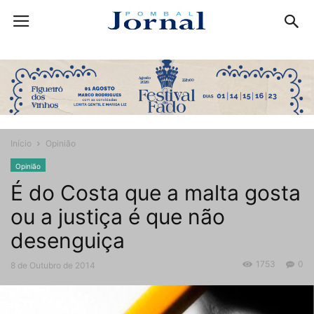
Início
Opinião
Opinião
É do Costa que a malta gosta
ou a justiça é que não
desenguiça
1753
0
8 de Outubro de 2014