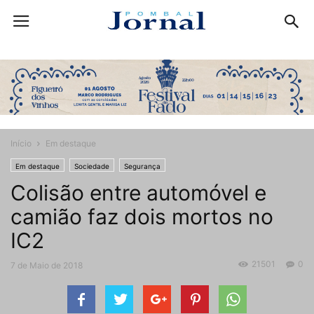
Início
Em destaque
Em destaque
Sociedade
Segurança
Colisão entre automóvel e
camião faz dois mortos no
IC2
21501
0
7 de Maio de 2018