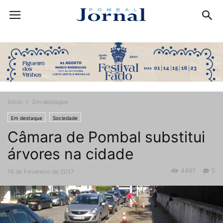
Início
Em destaque
Em destaque
Sociedade
Câmara de Pombal substitui
árvores na cidade
4497
0
16 de Fevereiro de 2017