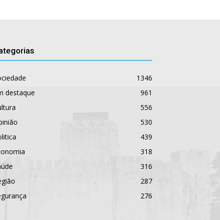
ategorias
ociedade
1346
m destaque
961
ltura
556
pinião
530
litica
439
conomia
318
aúde
316
egião
287
egurança
276