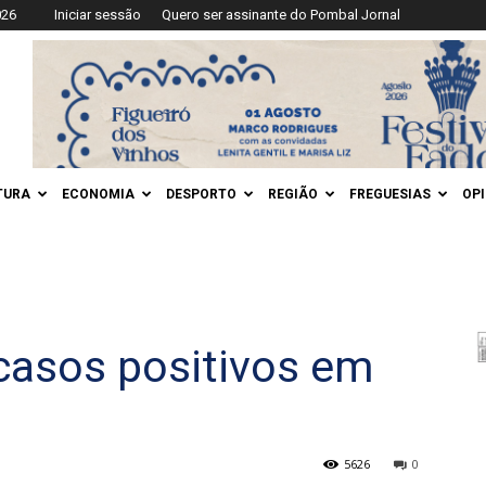
026
Iniciar sessão
Quero ser assinante do Pombal Jornal
TURA
ECONOMIA
DESPORTO
REGIÃO
FREGUESIAS
OP
asos positivos em
5626
0