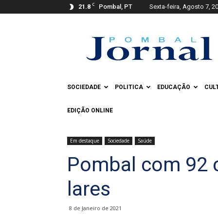
C
21.8
Pombal, PT
Sexta-feira, Agosto 7, 2
Pombal
Jornal
SOCIEDADE
POLITICA
EDUCAÇÃO
CUL
EDIÇÃO ONLINE
Em destaque
Sociedade
Saúde
Pombal com 92 c
lares
8 de Janeiro de 2021