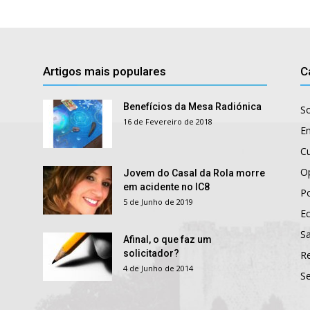
Artigos mais populares
C
Benefícios da Mesa Radiónica
S
16 de Fevereiro de 2018
E
Cu
O
Jovem do Casal da Rola morre
em acidente no IC8
Po
5 de Junho de 2019
E
S
Afinal, o que faz um
solicitador?
R
4 de Junho de 2014
S