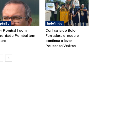
pinião
Indefinido
r Pombal | com
Confraria do Bolo
berdade Pombal tem
Ferradura cresce e
turo
continua a levar
Pousadas Vedras...