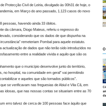
de Protecção Civil de Leiria, divulgado às 00h31 de hoje, o
 pandemia, em Março do ano passado, 1.123 casos do novo
 pessoas, havendo ainda 33 óbitos.
te da câmara, Diogo Mateus, referiu o regresso do
 elevado, considerando que os dados de que dispunha na
circunstância” remeteriam Pombal para aquele estatuto.
a actualização de dados que não terão sido introduzidos no
O
sfasamento entre a realidade vivida e aquilo que são os
amento que o município desenvolve junto do território,
s, no hospital, na comunidade em geral” vai permitindo
ontabilizar e aqueles que são tornados públicos”.
O
que se verificavam nas freguesias de Abiul e Vila Cã, em
CA
as idosas, que nas nossas contas se situariam entre as 70
am
da
 um erro talvez de cerca de 100 pessoas face àquilo que