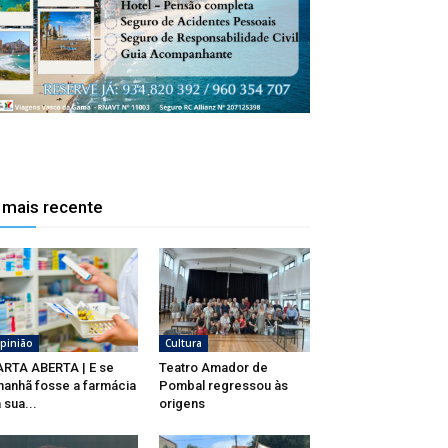
 mais recente
pinião
Cultura
RTA ABERTA | E se
Teatro Amador de
anhã fosse a farmácia
Pombal regressou às
 sua...
origens