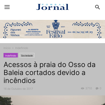
Início
Indefinido
Indefinido
Sociedade
Acessos à praia do Osso da
Baleia cortados devido a
incêndios
3710
0
16 de Outubro de 2017