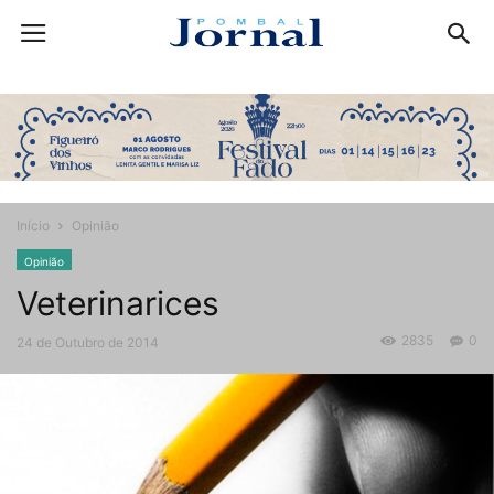
Início
Opinião
Opinião
Veterinarices
2835
0
24 de Outubro de 2014