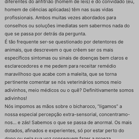
diferentes do anfitrião (homem de leis) e do convidado (eu,
homem de ciências aplicadas) têm nas suas vidas
profissionais. Ambos muitas vezes abordados para
conselhos ou soluções imediatas sem sabermos nada do
que se passa por detrás da pergunta.
É tão frequente ser-se questionado por detentores de
animais, que descrevem o que crêem ser os mais
específicos sintomas ou sinais de doenças bem claros e
esclarecedores e me pedem para receitar remédio
maravilhoso que acabe com a maleita, que se torna
pertinente comentar se nós veterinários somos meio
adivinhos, meio médicos ou o quê? Definitivamente somos
adivinhos!
Nós impomos as mãos sobre o bicharoco, “ligamos” a
nossa especial percepção extra-sensorial, concentramo-
nos… e zás! Sabemos o que se passa de anormal. Os mais
dotados, afinados e experientes, só por estar perto do
dono ou pela sua voz conseguem fazer a proeza.