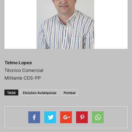
Telmo Lopes
Técnico Comercial
Militante CDS-PP
TAGS
Eleições Autárquicas
Pombal