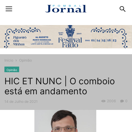
Início
Opinião
Opinião
HIC ET NUNC | O comboio
está em andamento
2006
0
14 de Julho de 2021