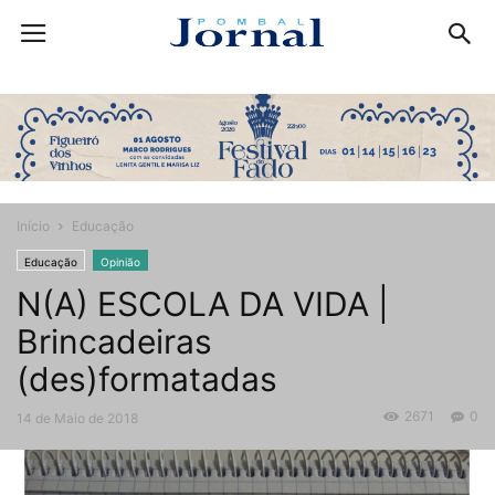
Início
Educação
Educação
Opinião
N(A) ESCOLA DA VIDA |
Brincadeiras
(des)formatadas
2671
0
14 de Maio de 2018