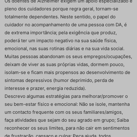
Os doentes de Alzheimer exigem um apoio especializado e
pleno dos cuidadores porque regra geral, tornam-se
totalmente dependentes. Neste sentido, o papel do
cuidador no acompanhamento de uma pessoa com DA, é
de extrema importância; pela exigência que produz,
poderá ter um impacto negativo na sua saúde física,
emocional, nas suas rotinas diárias e na sua vida social.
Muitas pessoas abandonam os seus empregos/ocupações,
deixam de viver as suas próprias vidas, dormem pouco,
isolam-se e ficam mais propensos ao desenvolvimento de
sintomas depressivos (humor deprimido, perda de
interesse e prazer, energia reduzida).
Descrevo algumas estratégias para melhorar/promover o
seu bem-estar físico e emocional: Não se isole, mantenha
um contacto frequente com os seus familiares/amigos,
faça atividades que sejam do seu agrado em grupo; Saiba
reconhecer os seus limites, para não cair em sentimentos
de frustração, cansaço e culpa; Peça ajuda, todos