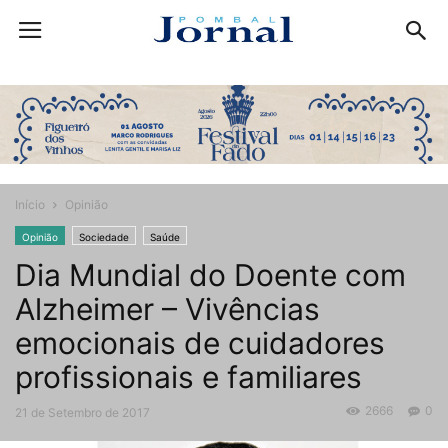
Início
Opinião
Opinião
Sociedade
Saúde
Dia Mundial do Doente com
Alzheimer – Vivências
emocionais de cuidadores
profissionais e familiares
2666
0
21 de Setembro de 2017