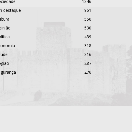
ociedade
1346
m destaque
961
ltura
556
pinião
530
litica
439
conomia
318
aúde
316
egião
287
egurança
276