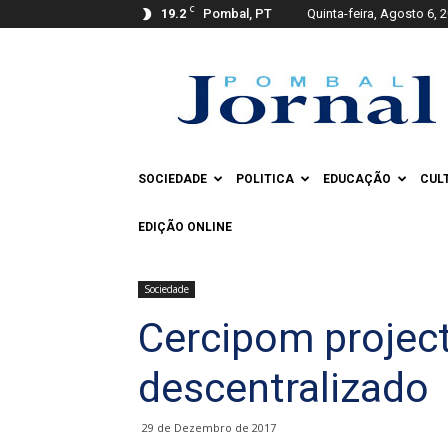
C
19.2
Pombal, PT
Quinta-feira, Agosto 6, 
Pombal
Jornal
SOCIEDADE
POLITICA
EDUCAÇÃO
CUL
EDIÇÃO ONLINE
Sociedade
Cercipom projec
descentralizado
29 de Dezembro de 2017