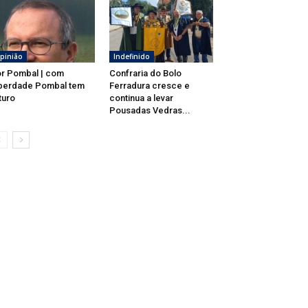
pinião
Indefinido
r Pombal | com
Confraria do Bolo
berdade Pombal tem
Ferradura cresce e
turo
continua a levar
Pousadas Vedras...