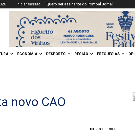
2026
Iniciar sessão
Quero ser assinante do Pombal Jornal
TURA
ECONOMIA
DESPORTO
REGIÃO
FREGUESIAS
OP
ta novo CAO
2588
0