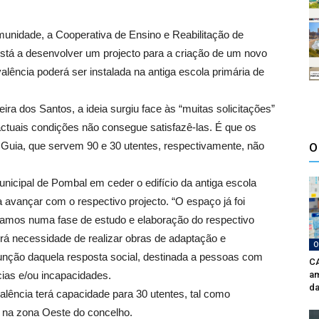
unidade, a Cooperativa de Ensino e Reabilitação de
tá a desenvolver um projecto para a criação de um novo
lência poderá ser instalada na antiga escola primária de
ra dos Santos, a ideia surgiu face às “muitas solicitações”
actuais condições não consegue satisfazê-las. É que os
 Guia, que servem 90 e 30 utentes, respectivamente, não
O
nicipal de Pombal em ceder o edifício da antiga escola
 avançar com o respectivo projecto. “O espaço já foi
stamos numa fase de estudo e elaboração do respectivo
verá necessidade de realizar obras de adaptação e
O
função daquela resposta social, destinada a pessoas com
CA
cias e/ou incapacidades.
am
da
lência terá capacidade para 30 utentes, tal como
 na zona Oeste do concelho.