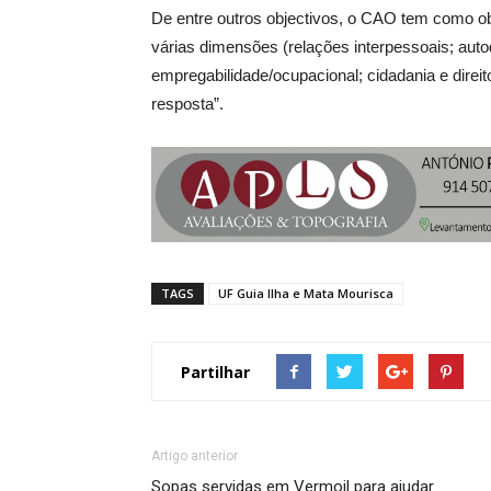
De entre outros objectivos, o CAO tem como ob
várias dimensões (relações interpessoais; auto
empregabilidade/ocupacional; cidadania e direit
resposta”.
TAGS
UF Guia Ilha e Mata Mourisca
Partilhar
Artigo anterior
Sopas servidas em Vermoil para ajudar