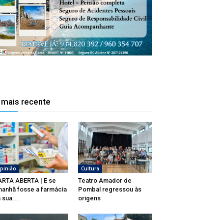
 mais recente
pinião
Cultura
RTA ABERTA | E se
Teatro Amador de
anhã fosse a farmácia
Pombal regressou às
 sua...
origens