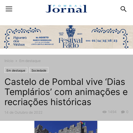
Início
Em destaque
Em destaque
Sociedade
Castelo de Pombal vive ‘Dias
Templários’ com animações e
recriações históricas
1494
0
14 de Outubro de 2022