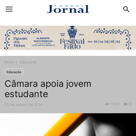
Início
Educação
Educação
Câmara apoia jovem
estudante
1938
0
23 de Janeiro de 2014