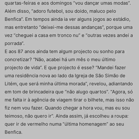
quartas-feiras e aos domingos “vou dançar umas modas”.
Além disso, “adoro futebol, sou doido, maluco pelo
Benfica”. Em tempos ainda ia ver alguns jogos ao estádio,
mas entretanto “deixei-me dessas andanças”, porque uma
vez “cheguei a casa em tronco nu” e “outras vezes andei a
porrada”.
E aos 87 anos ainda tem algum projecto ou sonho para
concretizar? “Não, acabei há um mês o meu último
projecto de vida”. E que projecto é esse? “Mandei fazer
uma residência nova ao lado da Igreja de São Simão de
Litém, que será minha última morada”, revelou, adiantando
em tom de brincadeira que “não alugo quartos”. “Agora, só
me falta ir à agência de viagem tirar o bilhete, mas isso não
fiz nem vou fazer. Quando chegar a hora vou, mas eu sou
teimoso, não quero ir”. Ainda assim, já escolheu a roupa:
quer ir de vermelho numa “última homenagem” ao seu
Benfica.