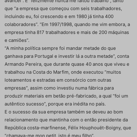
avancei”. E “felizmente nunca me faltou trabalho”, tanto
que “a empresa que começou com seis trabalhadores,
incluindo eu, foi crescendo e em 1980 já tinha 400
colaboradores”. “Em 1997/1998, quando me vim embora, a
empresa tinha 817 trabalhadores e mais de 200 máquinas
e camiões”.
“A minha política sempre foi mandar metade do que
ganhava para Portugal e investir lá a outra metade”, conta
Armando Pereira, que durante quase 40 anos que viveu e
trabalhou na Costa do Marfim, onde executou “muitos
loteamentos e estradas em consórcio com outras
empresas”, assim como investiu numa fábrica para
produzir materiais em betão pré-fabricado, a qual “foi um
autêntico sucesso”, porque era inédita no país.
E o sucesso da sua empresa também se deveu ao bom
relacionamento que mantinha com o então presidente da
República costa-marfinense, Félix Houphouët-Boigny, que
“chamava-me mon petit, isto é meu filho”.