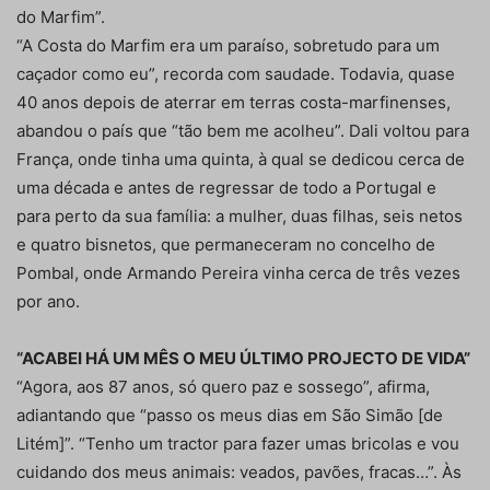
do Marfim”.
“A Costa do Marfim era um paraíso, sobretudo para um
caçador como eu”, recorda com saudade. Todavia, quase
40 anos depois de aterrar em terras costa-marfinenses,
abandou o país que “tão bem me acolheu”. Dali voltou para
França, onde tinha uma quinta, à qual se dedicou cerca de
uma década e antes de regressar de todo a Portugal e
para perto da sua família: a mulher, duas filhas, seis netos
e quatro bisnetos, que permaneceram no concelho de
Pombal, onde Armando Pereira vinha cerca de três vezes
por ano.
“ACABEI HÁ UM MÊS O MEU ÚLTIMO PROJECTO DE VIDA”
“Agora, aos 87 anos, só quero paz e sossego”, afirma,
adiantando que “passo os meus dias em São Simão [de
Litém]”. “Tenho um tractor para fazer umas bricolas e vou
cuidando dos meus animais: veados, pavões, fracas…”. Às