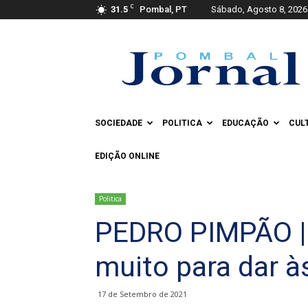
C
31.5
Pombal, PT
Sábado, Agosto 8, 2026
Pombal
Jornal
SOCIEDADE
POLITICA
EDUCAÇÃO
CUL
EDIÇÃO ONLINE
Politica
PEDRO PIMPÃO |
muito para dar à
17 de Setembro de 2021