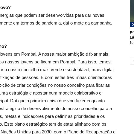
novo?
nergias que podem ser desenvolvidas para dar novas
amente em termos de pandemia, daí o mote da campanha
O
po
Li
fu
lho?
 jovens em Pombal. A nossa maior ambição é fixar mais
 os nossos jovens se fixem em Pombal. Para isso, temos
r o nosso concelho mais verde e sustentável, mais digital
 fixação de pessoas. É com estas três linhas orientadoras
ição de criar condições no nosso concelho para fixar as
uma estratégia e apostar num modelo colaborativo e
pal. Daí que a primeira coisa que vou fazer enquanto
estratégico de desenvolvimento do nosso concelho para a
, metas e indicadores para definir as prioridades e os
. Este plano estratégico tem de estar alinhado com os
s Nações Unidas para 2030, com o Plano de Recuperação e