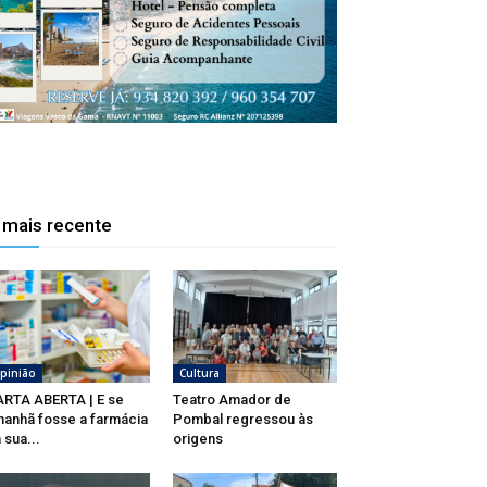
 mais recente
pinião
Cultura
RTA ABERTA | E se
Teatro Amador de
anhã fosse a farmácia
Pombal regressou às
 sua...
origens