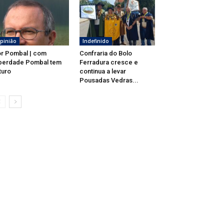
pinião
Indefinido
r Pombal | com
Confraria do Bolo
berdade Pombal tem
Ferradura cresce e
turo
continua a levar
Pousadas Vedras...