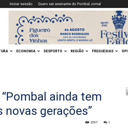
Iniciar sessão
Quero ser assinante do Pombal Jornal
TURA
ECONOMIA
DESPORTO
REGIÃO
FREGUESIAS
OP
 “Pombal ainda tem
s novas gerações”
2097
0