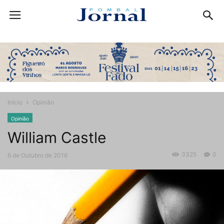
Início
Opinião
Opinião
William Castle
3325
0
6 de Outubro de 2016