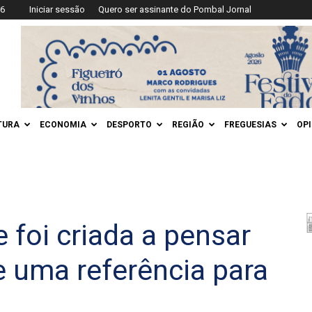
26
Iniciar sessão
Quero ser assinante do Pombal Jornal
TURA
ECONOMIA
DESPORTO
REGIÃO
FREGUESIAS
OP
 foi criada a pensar
e uma referência para