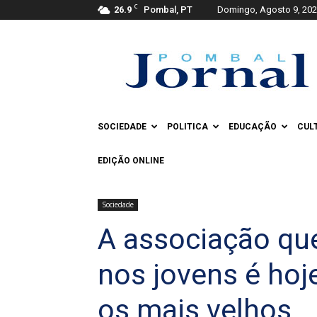
C
26.9
Pombal, PT
Domingo, Agosto 9, 20
Pombal
Jornal
SOCIEDADE
POLITICA
EDUCAÇÃO
CUL
EDIÇÃO ONLINE
Sociedade
A associação que
nos jovens é hoj
os mais velhos