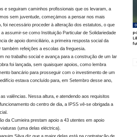
s e seguiram caminhos profissionais que os levaram, a
 vimos sem juventude, começámos a pensar nos mais
 foi necessário proceder à alteração dos estatutos, o que
O
 a assumir-se como Instituição Particular de Solidariedade
po
Li
ia de apoio domiciliário, a primeira resposta social da
fu
r também refeições a escolas da freguesia.
ém no trabalho social e avança para a construção de um lar
 obra foi lançada, sem quaisquer apoios, como lembra
iamento bancário para prosseguir com o investimento de um
 edifício estava concluído para, em Setembro desse ano,
s valências. Nessa altura, e atendendo aos requisitos
funcionamento do centro de dia, a IPSS vê-se obrigada a
ial.
ão da Cumieira prestam apoio a 43 utentes em apoio
viaturas (uma delas eléctrica).
oaquim Silva diz que a maior delas está na contratação de