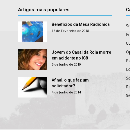
Artigos mais populares
C
Benefícios da Mesa Radiónica
S
16 de Fevereiro de 2018
E
Cu
O
Jovem do Casal da Rola morre
em acidente no IC8
Po
5 de Junho de 2019
E
S
Afinal, o que faz um
solicitador?
R
4 de Junho de 2014
S