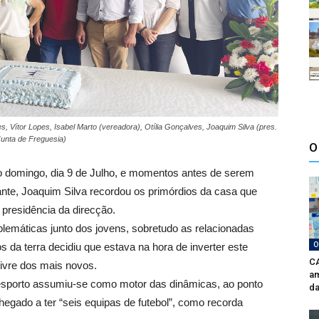
, Vítor Lopes, Isabel Marto (vereadora), Otília Gonçalves, Joaquim Silva (pres.
(Junta de Freguesia)
O
 domingo, dia 9 de Julho, e momentos antes de serem
nte, Joaquim Silva recordou os primórdios da casa que
 presidência da direcção.
emáticas junto dos jovens, sobretudo as relacionadas
O
da terra decidiu que estava na hora de inverter este
CA
livre dos mais novos.
am
desporto assumiu-se como motor das dinâmicas, ao ponto
da
hegado a ter “seis equipas de futebol”, como recorda