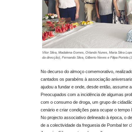
Vítor Silva, Madalena Gomes, Orlando Nunes, Maria Silva Lopes
da direcção), Fernando Silva, Gilberto Neves e Filipa Portela 
No decurso do almoço comemorativo, realizado
cantados os parabéns à associação aniversaria
ajudou a fundar e onde, desde então, assume a
Preocupados com a incidência de algumas probl
com o consumo de droga, um grupo de cidadãos 
cenário e criar condições para ocupar o tempo 
No projecto associativo delineado à época, o 
de a colectividade da freguesia de Pombal ter c