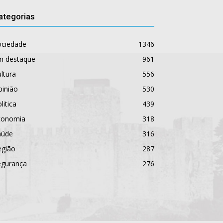
ategorias
ociedade
1346
m destaque
961
ltura
556
pinião
530
litica
439
conomia
318
aúde
316
egião
287
egurança
276