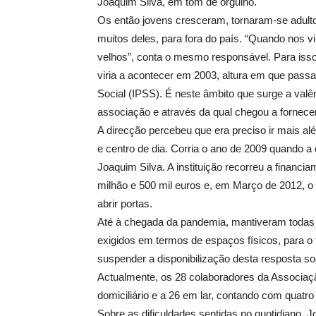
Joaquim Silva, em tom de orgulho.
Os então jovens cresceram, tornaram-se adulto
muitos deles, para fora do país. “Quando nos
velhos”, conta o mesmo responsável. Para isso,
viria a acontecer em 2003, altura em que passa
Social (IPSS). É neste âmbito que surge a valênc
associação e através da qual chegou a fornece
A direcção percebeu que era preciso ir mais al
e centro de dia. Corria o ano de 2009 quando a
Joaquim Silva. A instituição recorreu a financ
milhão e 500 mil euros e, em Março de 2012, o
abrir portas.
Até à chegada da pandemia, mantiveram todas a
exigidos em termos de espaços físicos, para o 
suspender a disponibilização desta resposta soc
Actualmente, os 28 colaboradores da Associaç
domiciliário e a 26 em lar, contando com quatro 
Sobre as dificuldades sentidas no quotidiano, J