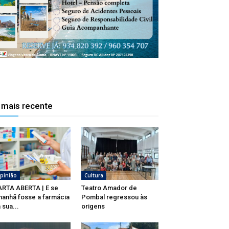
 mais recente
pinião
Cultura
RTA ABERTA | E se
Teatro Amador de
anhã fosse a farmácia
Pombal regressou às
 sua...
origens