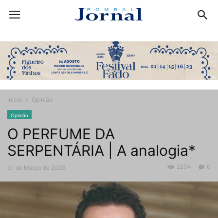
Início
Opinião
Opinião
O PERFUME DA
SERPENTÁRIA | A analogia*
2204
0
31 de Março de 2020