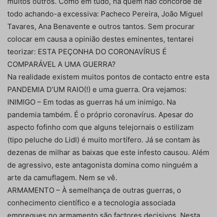
muitos outros. Como em tudo, há quem não concorde de
todo achando-a excessiva: Pacheco Pereira, João Miguel
Tavares, Ana Benavente e outros tantos. Sem procurar
colocar em causa a opinião destes eminentes, tentarei
teorizar: ESTA PEÇONHA DO CORONAVÍRUS É
COMPARÁVEL A UMA GUERRA?
Na realidade existem muitos pontos de contacto entre esta
PANDEMIA D’UM RAIO(!) e uma guerra. Ora vejamos:
INIMIGO – Em todas as guerras há um inimigo. Na
pandemia também. É o próprio coronavírus. Apesar do
aspecto fofinho com que alguns telejornais o estilizam
(tipo peluche do Lidl) é muito mortífero. Já se contam às
dezenas de milhar as baixas que este infesto causou. Além
de agressivo, este antagonista domina como ninguém a
arte da camuflagem. Nem se vê.
ARMAMENTO – À semelhança de outras guerras, o
conhecimento científico e a tecnologia associada
empregues no armamento são factores decisivos. Nesta