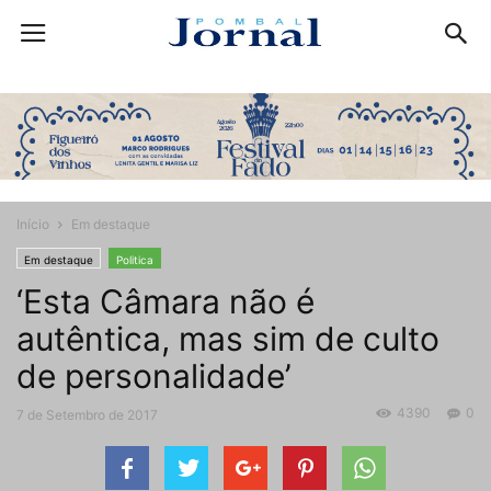
Início
Em destaque
Em destaque
Politica
‘Esta Câmara não é
autêntica, mas sim de culto
de personalidade’
4390
0
7 de Setembro de 2017