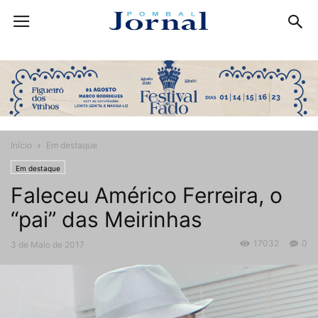
Início
Em destaque
Em destaque
Faleceu Américo Ferreira, o
“pai” das Meirinhas
17032
0
3 de Maio de 2017