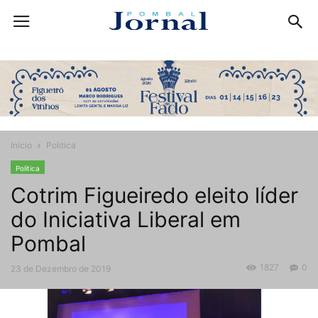
Início
Politica
Politica
Cotrim Figueiredo eleito líder
do Iniciativa Liberal em
Pombal
1827
0
23 de Dezembro de 2019