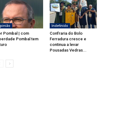
pinião
Indefinido
r Pombal | com
Confraria do Bolo
berdade Pombal tem
Ferradura cresce e
turo
continua a levar
Pousadas Vedras...