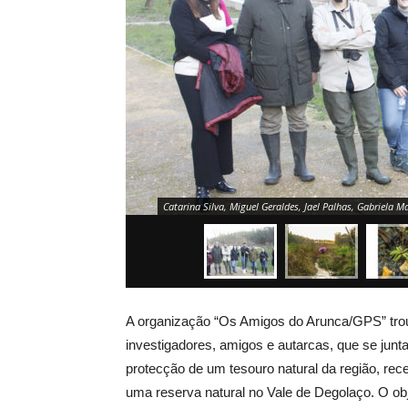
Catarina Silva, Miguel Geraldes, Jael Palhas, Gabriela 
A organização “Os Amigos do Arunca/GPS” trou
investigadores, amigos e autarcas, que se jun
protecção de um tesouro natural da região, re
uma reserva natural no Vale de Degolaço. O ob