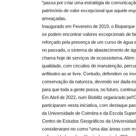
“passa por criar uma estratégia de comunicaçã
património de valor excepcional que aquele esp
ameaçadas.
Inaugurado em Fevereiro de 2019, o Bioparque
se podem encontrar valores excepcionais de bio
reforçado pela presença de um curso de água e
no passado, o sistema de abastecimento de ág
chama hoje de serviços de ecossistema. Além di
qualidade, com circuitos de manutenção, perc
anfiteatro ao ar livre. Contudo, defendem os i
conservação da natureza, devendo ser dada es
para que toda a gente possa, no futuro, continua
Em Abril de 2022, num Bioblitz organizado pel
participaram nesta iniciativa, com destaque pa
da Universidade de Coimbra e da Escola Superi
Centro de Estudos Geográficos da Universidade
consideraram-no como “uma das áreas com maio