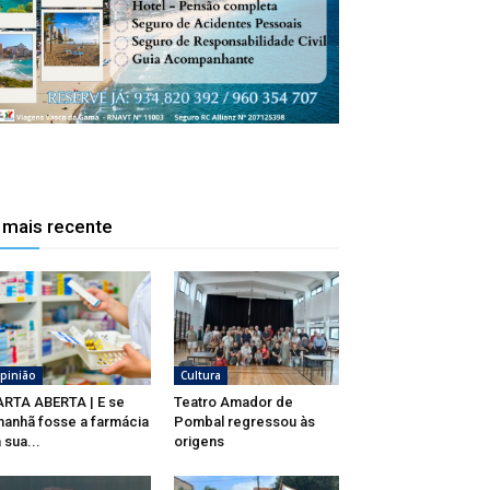
 mais recente
No Bioparque há de mais de 250 espécies de flora, 
pinião
Cultura
RTA ABERTA | E se
Teatro Amador de
anhã fosse a farmácia
Pombal regressou às
 sua...
origens