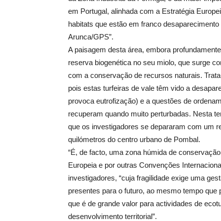
em Portugal, alinhada com a Estratégia Europ
habitats que estão em franco desaparecimento
Arunca/GPS”.
A paisagem desta área, embora profundamente
reserva biogenética no seu miolo, que surge 
com a conservação de recursos naturais. Trata-
pois estas turfeiras de vale têm vido a desapar
provoca eutrofização) e a questões de ordename
recuperam quando muito perturbadas. Nesta te
que os investigadores se depararam com um re
quilómetros do centro urbano de Pombal.
“É, de facto, uma zona húmida de conservação a
Europeia e por outras Convenções Internacionai
investigadores, “cuja fragilidade exige uma ges
presentes para o futuro, ao mesmo tempo que p
que é de grande valor para actividades de eco
desenvolvimento territorial”.