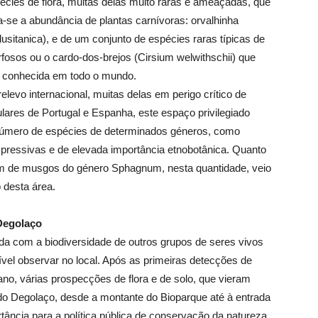
écies de flora, muitas delas muito raras e ameaçadas, que
-se a abundância de plantas carnívoras: orvalhinha
lusitanica), e de um conjunto de espécies raras típicas de
fosos ou o cardo-dos-brejos (Cirsium welwithschii) que
o conhecida em todo o mundo.
elevo internacional, muitas delas em perigo crítico de
lares de Portugal e Espanha, este espaço privilegiado
número de espécies de determinados géneros, como
pressivas e de elevada importância etnobotânica. Quanto
um de musgos do género Sphagnum, nesta quantidade, veio
 desta área.
Degolaço
ada com a biodiversidade de outros grupos de seres vivos
sível observar no local. Após as primeiras detecções de
ano, várias prospecções de flora e de solo, que vieram
 do Degolaço, desde a montante do Bioparque até à entrada
rtância para a política pública de conservação da natureza