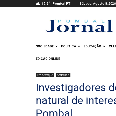
C
19.6
Pombal, PT
Sábado, Agosto 8, 2026
Pombal
Jornal
SOCIEDADE
POLITICA
EDUCAÇÃO
CUL
EDIÇÃO ONLINE
Em destaque
Sociedade
Investigadores 
natural de inter
Pombal