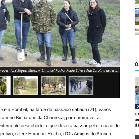
O
Marques, José Miguel Martisn, Emanuel Rocha, Paula Silva e Ana Carolina de Jesus
O
xe a Pombal, na tarde do passado sábado (21), vários
CA
taram no Bioparque da Charneca, para promover a
am
centemente descoberto, o que deverá passar pela criação de
da
jectivo, refere Emanuel Rocha, d’Os Amigos do Arunca,