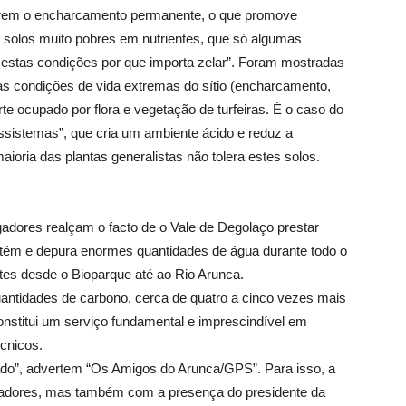
uerem o encharcamento permanente, o que promove
 solos muito pobres em nutrientes, que só algumas
 estas condições por que importa zelar”. Foram mostradas
 às condições de vida extremas do sítio (encharcamento,
te ocupado por flora e vegetação de turfeiras. É o caso do
sistemas”, que cria um ambiente ácido e reduz a
oria das plantas generalistas não tolera estes solos.
gadores realçam o facto de o Vale de Degolaço prestar
etém e depura enormes quantidades de água durante todo o
ntes desde o Bioparque até ao Rio Arunca.
antidades de carbono, cerca de quatro a cinco vezes mais
constitui um serviço fundamental e imprescindível em
écnicos.
ado”, advertem “Os Amigos do Arunca/GPS”. Para isso, a
gadores, mas também com a presença do presidente da