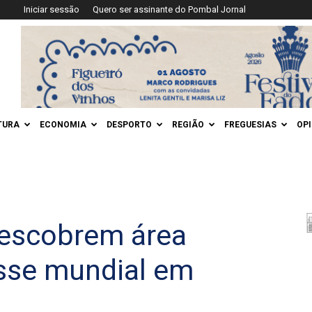
Iniciar sessão
Quero ser assinante do Pombal Jornal
TURA
ECONOMIA
DESPORTO
REGIÃO
FREGUESIAS
OP
descobrem área
esse mundial em