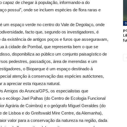
o capaz de chegar à população, informando-a do
aço possui”, onde se incluem espécies de flora raras e
O
 é um espaço verde no centro do Vale de Degolaço, onde
po
diversidade, facto que, segundo os investigadores, é
Li
 da existência de antigos poços e furos que asseguravam,
fu
ua à cidade de Pombal, que representa bem o que se
sso, disponibiliza ao público um conjunto paisagístico de
ursos pedestres, passadiços, área de merendas e um
nvestigadores, o Bioparque é um espaço destinado à
pecial atenção à conservação das espécies autóctones,
r a apreciar esta riqueza natural.
’Os Amigos do Arunca/GPS, os especialistas que
ra o ecólogo Jael Palhas (do Centro de Ecologia Funcional
or Agrária de Coimbra) e o geógrafo Miguel Geraldes (do
 de Lisboa e do Greifswald Mire Centre, da Alemanha),
r valor para a conservação da natureza na região, dada