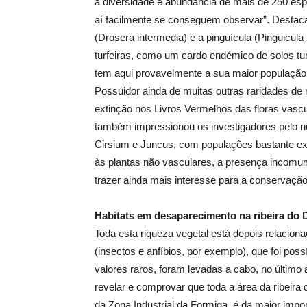
a diversidade e abundância de mais de 250 esp
aí facilmente se conseguem observar”. Destaca
(Drosera intermedia) e a pinguícula (Pinguicula 
turfeiras, como um cardo endémico de solos tur
tem aqui provavelmente a sua maior populaçã
Possuidor ainda de muitas outras raridades de r
extinção nos Livros Vermelhos das floras vascu
também impressionou os investigadores pelo 
Cirsium e Juncus, com populações bastante ex
às plantas não vasculares, a presença incom
trazer ainda mais interesse para a conservação
Habitats em desaparecimento na ribeira do 
Toda esta riqueza vegetal está depois relacion
(insectos e anfíbios, por exemplo), que foi pos
valores raros, foram levadas a cabo, no último 
revelar e comprovar que toda a área da ribeira
da Zona Industrial da Formiga, é da maior impo