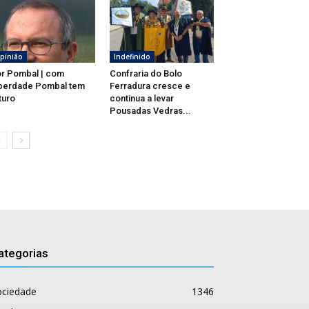
pinião
Indefinido
r Pombal | com
Confraria do Bolo
berdade Pombal tem
Ferradura cresce e
turo
continua a levar
Pousadas Vedras...
ategorias
ociedade
1346