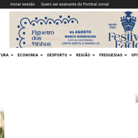
Iniciar sessão
Quero ser assinante do Pombal Jornal
TURA
ECONOMIA
DESPORTO
REGIÃO
FREGUESIAS
OP