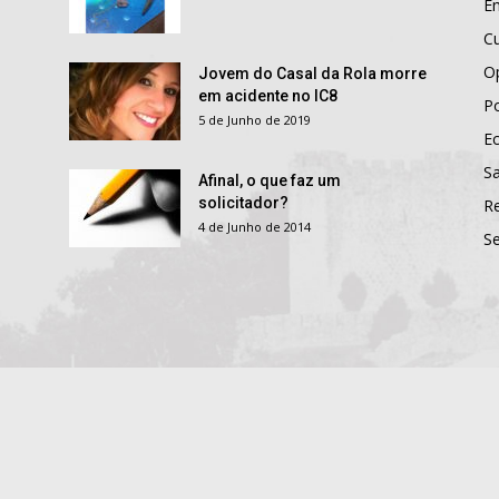
E
Cu
O
Jovem do Casal da Rola morre
em acidente no IC8
Po
5 de Junho de 2019
E
S
Afinal, o que faz um
solicitador?
R
4 de Junho de 2014
S