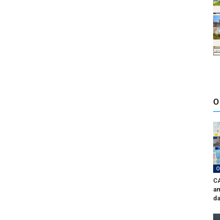
O
O
CA
am
da