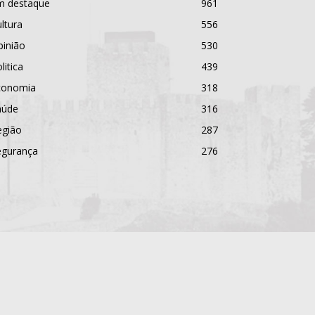
m destaque
961
ltura
556
pinião
530
litica
439
conomia
318
aúde
316
egião
287
egurança
276