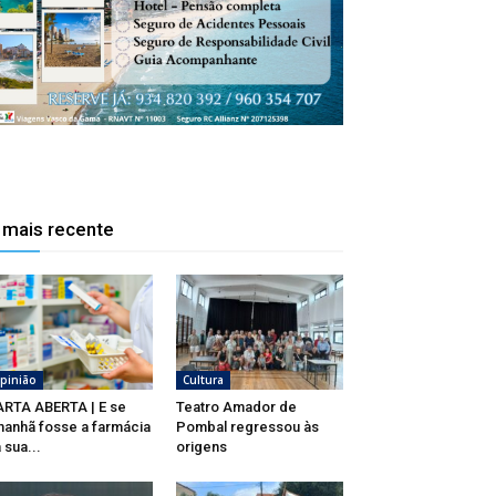
 mais recente
pinião
Cultura
RTA ABERTA | E se
Teatro Amador de
anhã fosse a farmácia
Pombal regressou às
 sua...
origens