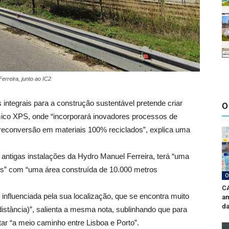
rreira, junto ao IC2
integrais para a construção sustentável pretende criar
O
mico XPS, onde “incorporará inovadores processos de
 reconversão em materiais 100% reciclados”, explica uma
antigas instalações da Hydro Manuel Ferreira, terá “uma
s” com “uma área construída de 10.000 metros
O
CA
influenciada pela sua localização, que se encontra muito
am
da
distância)”, salienta a mesma nota, sublinhando que para
ar “a meio caminho entre Lisboa e Porto”.