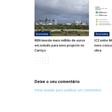
Economia
Economia
REN investe meio milhão de euros
IC2 entre M
em estudo para novo projecto no
novo concu
Carriço
obra
Deixe o seu comentário
Inicie sessão para publicar um comentário