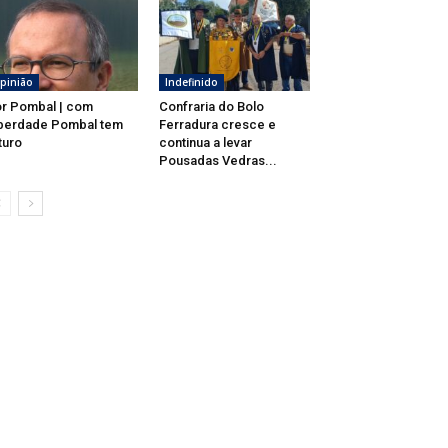
pinião
Indefinido
r Pombal | com
Confraria do Bolo
berdade Pombal tem
Ferradura cresce e
turo
continua a levar
Pousadas Vedras...