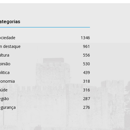
ategorias
ociedade
1346
m destaque
961
ltura
556
pinião
530
litica
439
conomia
318
aúde
316
egião
287
egurança
276