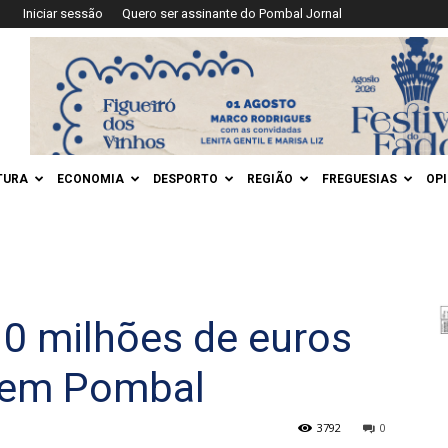
Iniciar sessão
Quero ser assinante do Pombal Jornal
TURA
ECONOMIA
DESPORTO
REGIÃO
FREGUESIAS
OP
10 milhões de euros
 em Pombal
3792
0