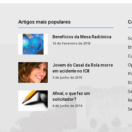
Artigos mais populares
C
Benefícios da Mesa Radiónica
S
16 de Fevereiro de 2018
E
Cu
O
Jovem do Casal da Rola morre
em acidente no IC8
Po
5 de Junho de 2019
E
S
Afinal, o que faz um
solicitador?
R
4 de Junho de 2014
S