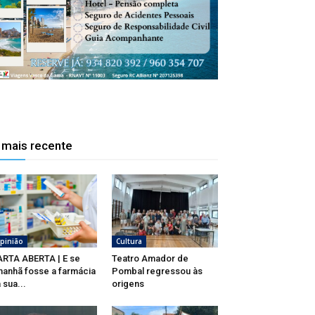
 mais recente
pinião
Cultura
RTA ABERTA | E se
Teatro Amador de
anhã fosse a farmácia
Pombal regressou às
 sua...
origens