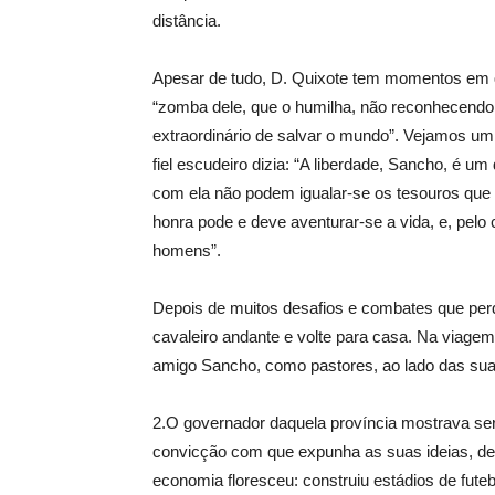
distância.
Apesar de tudo, D. Quixote tem momentos em 
“zomba dele, que o humilha, não reconhecendo a
extraordinário de salvar o mundo”. Vejamos um
fiel escudeiro dizia: “A liberdade, Sancho, é
com ela não podem igualar-se os tesouros que a
honra pode e deve aventurar-se a vida, e, pelo 
homens”.
Depois de muitos desafios e combates que perd
cavaleiro andante e volte para casa. Na viagem
amigo Sancho, como pastores, ao lado das suas
2.O governador daquela província mostrava ser 
convicção com que expunha as suas ideias, der
economia floresceu: construiu estádios de fute