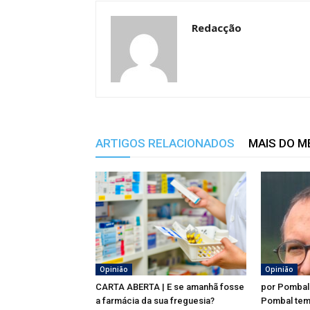
Redacção
ARTIGOS RELACIONADOS
MAIS DO 
Opinião
Opinião
CARTA ABERTA | E se amanhã fosse
por Pombal
a farmácia da sua freguesia?
Pombal tem