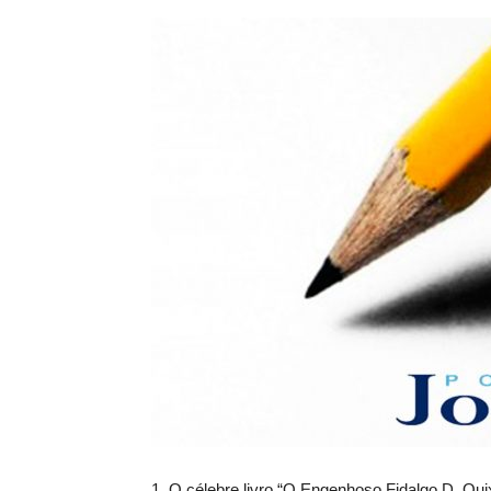
1. O célebre livro “O Engenhoso Fidalgo D. Qui