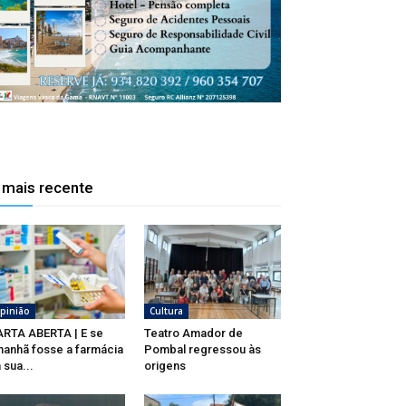
 mais recente
pinião
Cultura
RTA ABERTA | E se
Teatro Amador de
anhã fosse a farmácia
Pombal regressou às
 sua...
origens