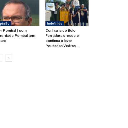
pinião
Indefinido
r Pombal | com
Confraria do Bolo
berdade Pombal tem
Ferradura cresce e
turo
continua a levar
Pousadas Vedras...