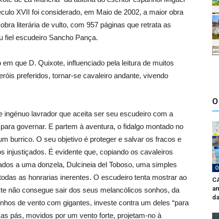
éculo XVII foi considerado, em Maio de 2002, a maior obra
bra literária de vulto, com 957 páginas que retrata as
u fiel escudeiro Sancho Pança.
m que D. Quixote, influenciado pela leitura de muitos
róis preferidos, tornar-se cavaleiro andante, vivendo
O
 ingénuo lavrador que aceita ser seu escudeiro com a
 para governar. E partem à aventura, o fidalgo montado no
 burrico. O seu objetivo é proteger e salvar os fracos e
s injustiçados. É evidente que, copiando os cavaleiros
cados a uma donzela, Dulcineia del Toboso, uma simples
O
das as honrarias inerentes. O escudeiro tenta mostrar ao
CA
am
ste não consegue sair dos seus melancólicos sonhos, da
da
inhos de vento com gigantes, investe contra um deles “para
 as pás, movidos por um vento forte, projetam-no à