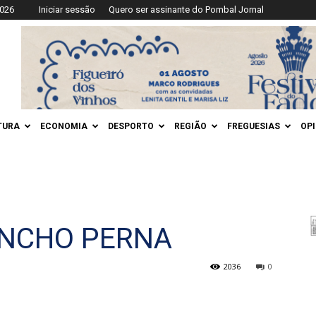
2026
Iniciar sessão
Quero ser assinante do Pombal Jornal
TURA
ECONOMIA
DESPORTO
REGIÃO
FREGUESIAS
OP
SANCHO PERNA
2036
0