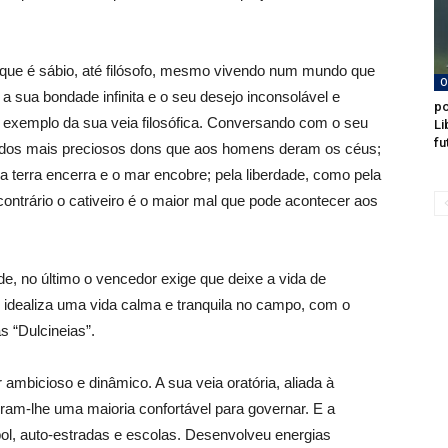
que é sábio, até filósofo, mesmo vivendo num mundo que
O
 sua bondade infinita e o seu desejo inconsolável e
po
 exemplo da sua veia filosófica. Conversando com o seu
Li
fu
 um dos mais preciosos dons que aos homens deram os céus;
 terra encerra e o mar encobre; pela liberdade, como pela
contrário o cativeiro é o maior mal que pode acontecer aos
e, no último o vencedor exige que deixe a vida de
 idealiza uma vida calma e tranquila no campo, com o
 “Dulcineias”.
ambicioso e dinâmico. A sua veia oratória, aliada à
am-lhe uma maioria confortável para governar. E a
bol, auto-estradas e escolas. Desenvolveu energias