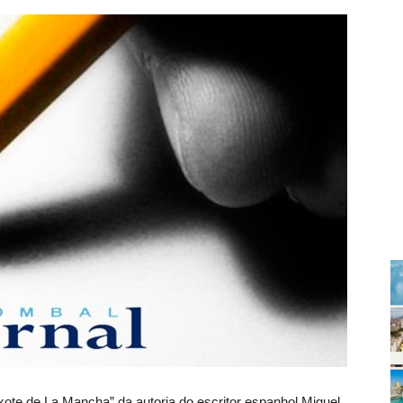
xote de La Mancha” da autoria do escritor espanhol Miguel