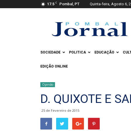
C
17.5
Pombal, PT
Quinta-feira, Agosto 6, 
Pombal
Jornal
SOCIEDADE
POLITICA
EDUCAÇÃO
CUL
EDIÇÃO ONLINE
Opinião
D. QUIXOTE E 
25 de Fevereiro de 2015