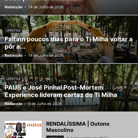
Redacção
-
14 de Julho de 2026
LIFESTYLE
Faltam poucos dias para o Ti Milha voltar a
pôr a...
Redacção
-
14 de Julho de 2026
LIFESTYLE
PAUS e José Pinhal Post-Mortem
Experience lideram cartaz do Ti Milha
Redacção
-
6 de Julho de 2026
RENDALÍSSIMA | Outono
Masculino