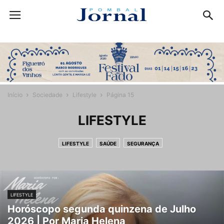
Início
Sociedade
Lifestyle
Página 15
LIFESTYLE
LIFESTYLE
SAÚDE
SEGURANÇA
LIFESTYLE
Horóscopo segunda quinzena de Julho
2026 | Por Maria Helena