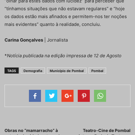
“olhar para estes dados com lucidez” para perceber que
“tínhamos situações que não estavam regulares” e “hoje
os dados estão mais afinados e permitem-nos ter noções
mais evidentes” quanto à realidade, concluiu.
Carina Gonçalves
| Jornalista
*
Notícia publicada na edição impressa de 12 de Agosto
TAGS
Demografia
Município de Pombal
Pombal
Artigo anterior
Próximo artigo
Obras no “mamarracho” à
Teatro-Cine de Pombal