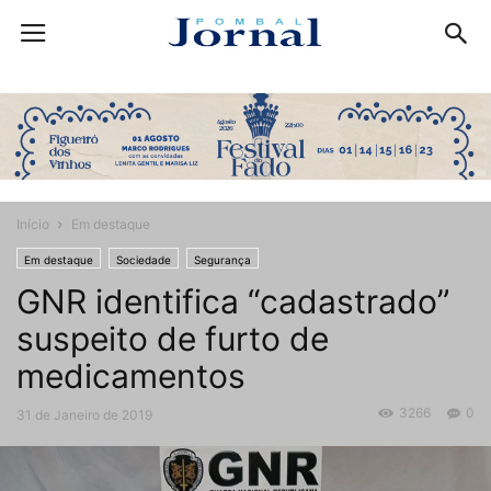
Início
Em destaque
Em destaque
Sociedade
Segurança
GNR identifica “cadastrado”
suspeito de furto de
medicamentos
3266
0
31 de Janeiro de 2019