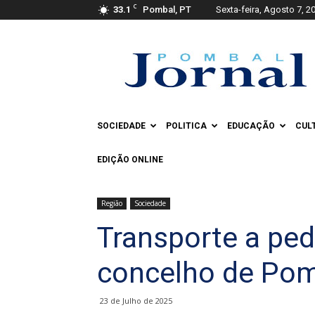
C
33.1
Pombal, PT
Sexta-feira, Agosto 7, 2
Pombal
Jornal
SOCIEDADE
POLITICA
EDUCAÇÃO
CUL
EDIÇÃO ONLINE
Região
Sociedade
Transporte a ped
concelho de Po
23 de Julho de 2025