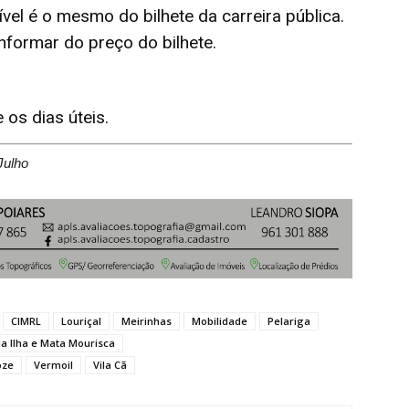
ível é o mesmo do bilhete da carreira pública.
nformar do preço do bilhete.
 os dias úteis.
Julho
CIMRL
Louriçal
Meirinhas
Mobilidade
Pelariga
ia Ilha e Mata Mourisca
oze
Vermoil
Vila Cã