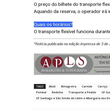
O preço do bilhete do transporte flex
Aquando da reserva, o operador irá i
Quais os horários?
O transporte flexível funciona durante
*Notícia publicada na edição impressa de 3 de 
TAGS
Abiúl
Almagreira
Carnide
Carriço
Pombal
Redinha
Transporte a Pedido
UF Gu
UF Santiago e São Simão de Litém e Albergaria dos D