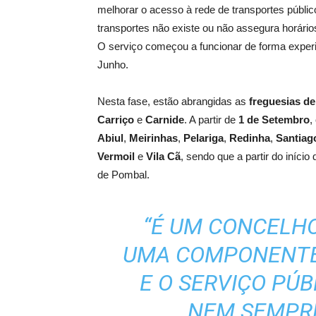
melhorar o acesso à rede de transportes públi
transportes não existe ou não assegura horár
O serviço começou a funcionar de forma exper
Junho.
Nesta fase, estão abrangidas as
freguesias de
Carriço
e
Carnide
. A partir de
1 de Setembro
,
Abiul
,
Meirinhas
,
Pelariga
,
Redinha
,
Santiag
Vermoil
e
Vila Cã
, sendo que a partir do início
de Pombal.
“É UM CONCELH
UMA COMPONENTE
E O SERVIÇO PÚ
NEM SEMPRE