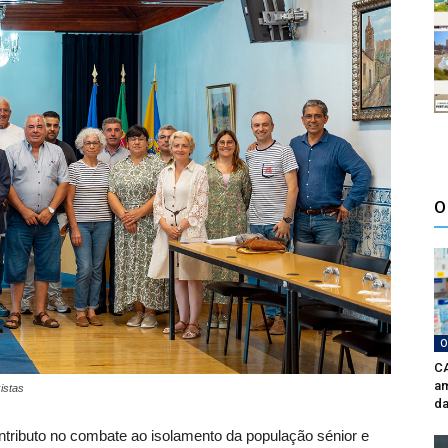
O
O
CA
am
istas
da
tributo no combate ao isolamento da população sénior e