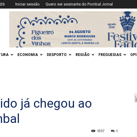
026
Iniciar sessão
Quero ser assinante do Pombal Jornal
TURA
ECONOMIA
DESPORTO
REGIÃO
FREGUESIAS
OP
ido já chegou ao
mbal
1057
0