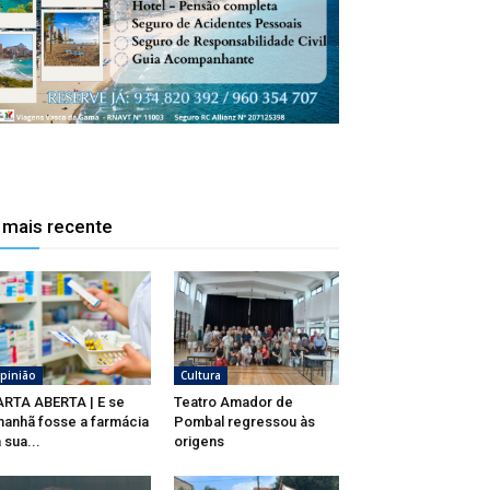
 mais recente
pinião
Cultura
RTA ABERTA | E se
Teatro Amador de
anhã fosse a farmácia
Pombal regressou às
 sua...
origens