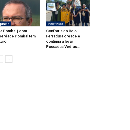
pinião
Indefinido
r Pombal | com
Confraria do Bolo
berdade Pombal tem
Ferradura cresce e
turo
continua a levar
Pousadas Vedras...