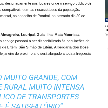
cos, designadamente nos lugares onde o serviço público de
ios compatíveis com as necessidades da população.
imental, no concelho de Pombal, no passado dia 30 de
O
po
Li
 Almagreira
,
Louriçal
,
Guia
,
Ilha
,
Mata Mourisca
,
fu
 o serviço passará a ser disponibilizado às populações de
o de Litém
,
São Simão de Litém
,
Albergaria dos Doze
,
 de janeiro do próximo ano será alargado a toda a freguesia
O MUITO GRANDE, COM
 RURAL MUITO INTENSA
BLICO DE TRANSPORTES
 É SATISFATÓRIO”