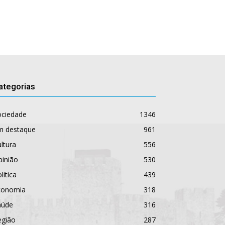
ategorias
ociedade
1346
m destaque
961
ltura
556
pinião
530
litica
439
conomia
318
aúde
316
egião
287