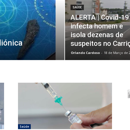
SAÚDE
ALERTA | Covid-19
infecta homem e
isola dezenas de
iónica
suspeitos no Carri
Orlando Cardoso
-
18 de Março de 
Saúde