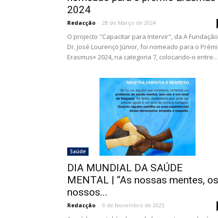
2024
Redacção
-
28 de Março de 2024
O projecto "Capacitar para Intervir", da A Fundação
Dr. José Lourenço Júnior, foi nomeado para o Prém
Erasmus+ 2024, na categoria 7, colocando-o entre...
Saúde
DIA MUNDIAL DA SAÚDE
MENTAL | “As nossas mentes, o
nossos...
Redacção
-
9 de Novembro de 2023