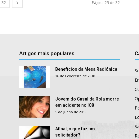
32
Página 29 de 32
Artigos mais populares
C
Benefícios da Mesa Radiónica
S
16 de Fevereiro de 2018
E
Cu
O
Jovem do Casal da Rola morre
em acidente no IC8
Po
5 de Junho de 2019
E
S
Afinal, o que faz um
solicitador?
R