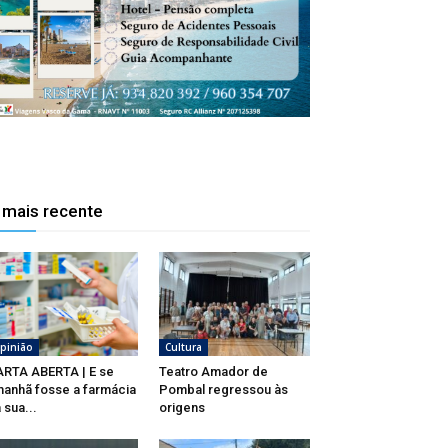
 mais recente
pinião
Cultura
RTA ABERTA | E se
Teatro Amador de
anhã fosse a farmácia
Pombal regressou às
 sua...
origens