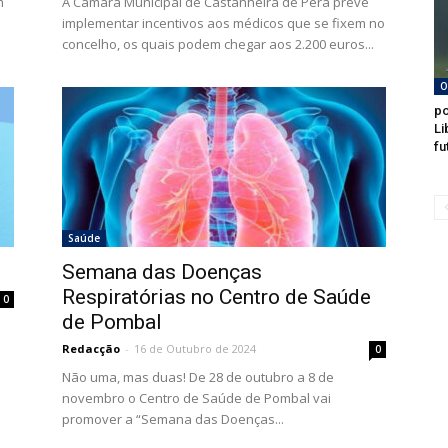
m
A Câmara Municipal de Castanheira de Pera prevê
implementar incentivos aos médicos que se fixem no
concelho, os quais podem chegar aos 2.200 euros...
O
po
Li
fu
Saúde
Semana das Doenças
Respiratórias no Centro de Saúde
0
de Pombal
.
Redacção
-
16 de Outubro de 2024
0
Não uma, mas duas! De 28 de outubro a 8 de
novembro o Centro de Saúde de Pombal vai
promover a “Semana das Doenças...