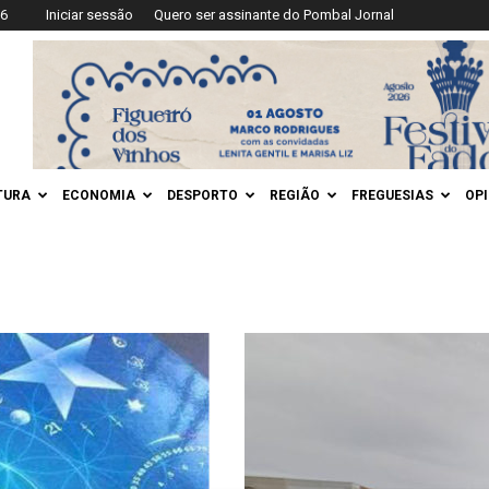
26
Iniciar sessão
Quero ser assinante do Pombal Jornal
TURA
ECONOMIA
DESPORTO
REGIÃO
FREGUESIAS
OP