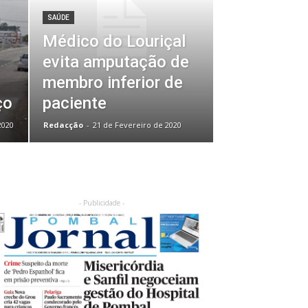
SAÚDE
Médico do Louriçal
evita amputação de
membro inferior de
ço
paciente
2020
Redacção
-
21 de Fevereiro de 2020
- Publicidade -