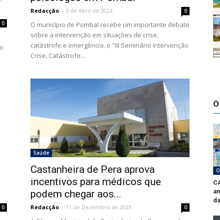
Redacção
-
3 de Abril de 2024
0
0
O município de Pombal recebe um importante debate
sobre a intervenção em situações de crise,
catástrofe e emergência, o "III Seminário Intervenção
io
Crise, Catástrofe...
O
Saúde
Castanheira de Pera aprova
O
s
incentivos para médicos que
CA
am
podem chegar aos...
da
Redacção
-
11 de Dezembro de 2023
0
0