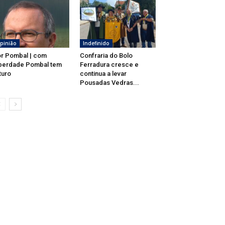
pinião
Indefinido
r Pombal | com
Confraria do Bolo
berdade Pombal tem
Ferradura cresce e
turo
continua a levar
Pousadas Vedras...