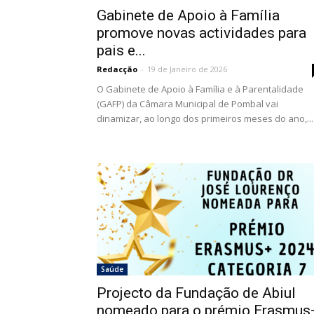
Gabinete de Apoio à Família
promove novas actividades para
pais e...
Redacção
-
19 de Janeiro de 2026
O Gabinete de Apoio à Família e à Parentalidade
(GAFP) da Câmara Municipal de Pombal vai
dinamizar, ao longo dos primeiros meses do ano,...
Saúde
Projecto da Fundação de Abiul
nomeado para o prémio Erasmus